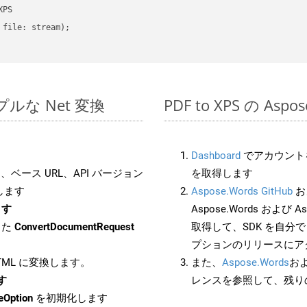
PS

file: stream);

シンプルな Net 変換
PDF to XPS の As
Dashboard
でアカウントを
ベース URL、API バージョン
を取得します
します
Aspose.Words GitHub
お
ます
Aspose.Words および As
した
ConvertDocumentRequest
取得して、SDK を自分
プションのリリースにア
HTML に変換します。
また、
Aspose.Words
お
す
レンスを参照して、残り
eOption
を初期化します