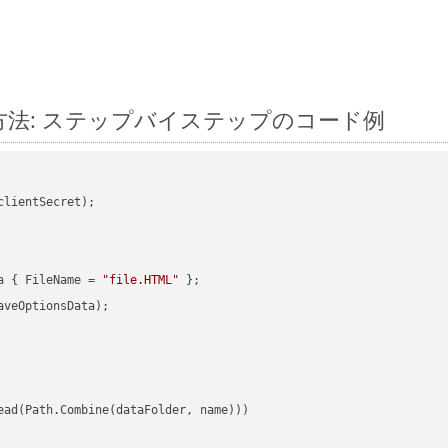
変換する方法: ステップバイステップのコード例
clientSecret);

a { FileName = 
"file.HTML"
veOptionsData);

ead(Path.Combine(dataFolder, name)))
