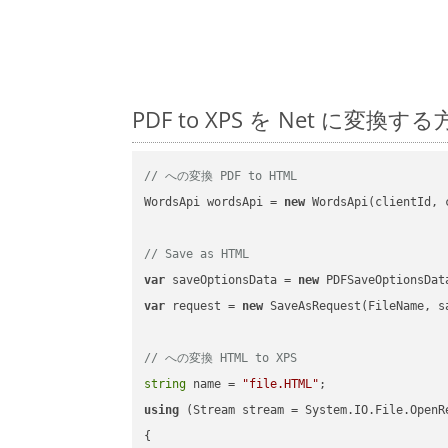
PDF to XPS を Net に
// への変換 PDF to HTML
WordsApi wordsApi = 
new
 WordsApi(clientId, 
// Save as HTML
var
 saveOptionsData = 
new
 PDFSaveOptionsDat
var
 request = 
new
 SaveAsRequest(FileName, sa
// への変換 HTML to XPS
string
 name = 
"file.HTML"
using
 (Stream stream = System.IO.File.OpenR
{
