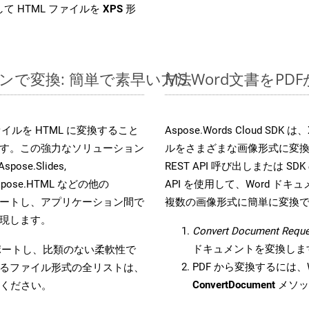
て HTML ファイルを
XPS
形
インで変換: 簡単で素早い方法
MS Word文書を
s ファイルを HTML に変換すること
Aspose.Words Cloud S
す。この強力なソリューション
ルをさまざまな画像形式に変
Aspose.Slides,
REST API 呼び出しまたは SDK
D, Aspose.HTML などの他の
API を使用して、Word ドキュメ
合をサポートし、アプリケーション間で
複数の画像形式に簡単に変換
現します。
Convert Document Reque
ドキュメントを変換しま
をサポートし、比類のない柔軟性で
PDF から変換するには、W
るファイル形式の全リストは、
ConvertDocument
メソッ
ください。