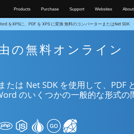
Products
Purchase
Support
Websites
About
Word をXPSに、PDF を XPS に変換 無料のコンバーターまたはNet SDK
S 経由の無料オンライン
は Net SDK を使用して、PDF 
Word のいくつかの一般的な形式の