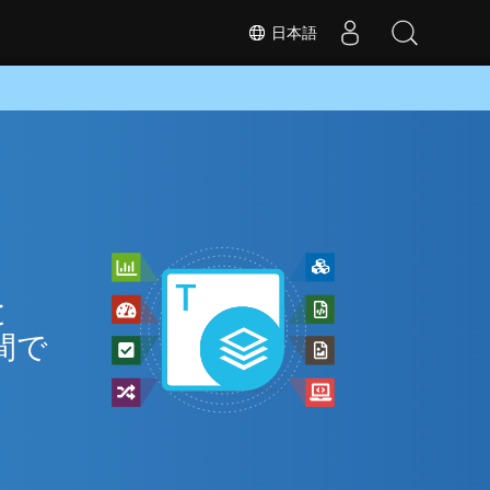
日本語
と
間で