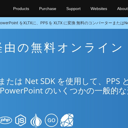
Products
Purchase
Support
Websites
About
PowerPoint をXLTXに、PPS を XLTX に変換 無料のコンバーターまたはNet
TX 経由の無料オンライン
は Net SDK を使用して、PPS 
PowerPoint のいくつかの一般的