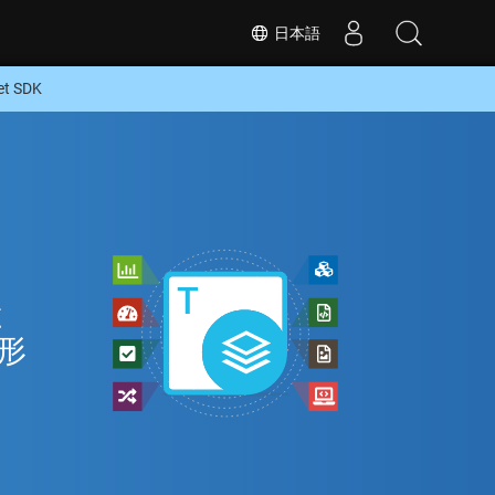
日本語
 SDK
と
な形