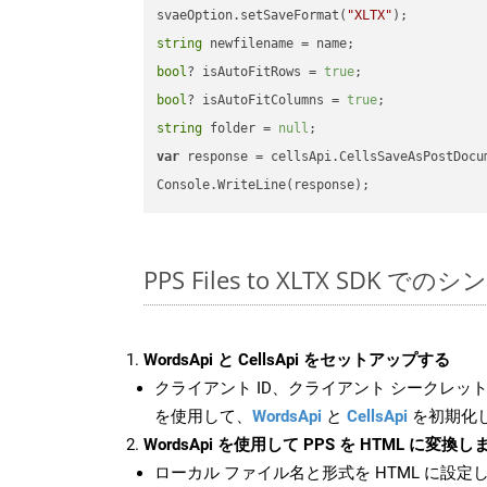
svaeOption.setSaveFormat(
"XLTX"
string
bool
? isAutoFitRows = 
true
bool
? isAutoFitColumns = 
true
string
 folder = 
null
var
 response = cellsApi.CellsSaveAsPostDocu
PPS Files to XLTX SDK で
WordsApi と CellsApi をセットアップする
クライアント ID、クライアント シークレット、
を使用して、
WordsApi
と
CellsApi
を初期化
WordsApi を使用して PPS を HTML に変換し
ローカル ファイル名と形式を HTML に設定