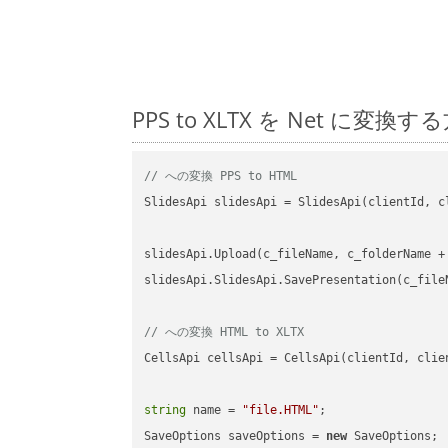
PPS to XLTX を Net 
// への変換 PPS to HTML
SlidesApi slidesApi = SlidesApi(clientId, cl
slidesApi.Upload(c_fileName, c_folderName +
slidesApi.SlidesApi.SavePresentation(c_file
// への変換 HTML to XLTX
CellsApi cellsApi = CellsApi(clientId, clien
string
 name = 
"file.HTML"
;

SaveOptions saveOptions = 
new
 SaveOptions;
