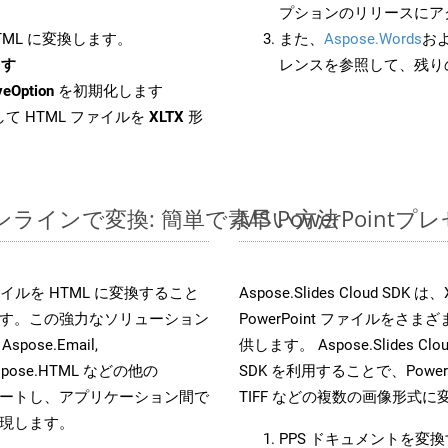
プションのリリースにア
HTML に変換します。
また、
Aspose.Words
お
ます
レンスを参照して、残り
veOption
を初期化します
て HTML ファイルを
XLTX
形
ルをオンラインで変換: 簡単で素早い方法
MS PowerPoi
s ファイルを HTML に変換すること
Aspose.Slides Cloud 
す。この強力なソリューション
PowerPoint ファイルを
 Aspose.Email,
供します。 Aspose.Slides C
D, Aspose.HTML などの他の
SDK を利用することで、PowerP
合をサポートし、アプリケーション間で
TIFF などの複数の画像形式
現します。
PPS ドキュメントを変