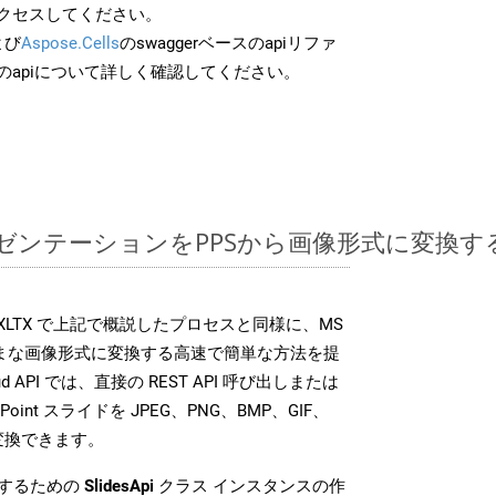
クセスしてください。
よび
Aspose.Cells
のswaggerベースのapiリファ
のapiについて詳しく確認してください。
ntプレゼンテーションをPPSから画像形式に変換
SDK は、XLTX で上記で概説したプロセスと同様に、MS
さまざまな画像形式に変換する高速で簡単な方法を提
loud API では、直接の REST API 呼び出しまたは
oint スライドを JPEG、PNG、BMP、GIF、
に変換できます。
換するための
SlidesApi
クラス インスタンスの作