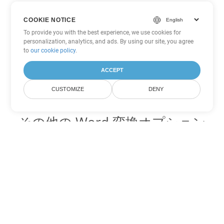
COOKIE NOTICE
To provide you with the best experience, we use cookies for
personalization, analytics, and ads. By using our site, you agree
to
our cookie policy
.
ACCEPT
CUSTOMIZE
DENY
その他の Word 変換オプション
TXT を DOC に変換
DOC:
Microsoft Word Binary Format
TXT を DOT に変換
DOT:
Microsoft Word Template Files