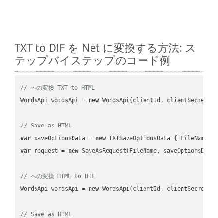
TXT to DIF を Net に変換する方法: ス
テップバイステップのコード例
// への変換 TXT to HTML
WordsApi wordsApi = 
new
 WordsApi(clientId, clientSecret);

// Save as HTML
var
 saveOptionsData = 
new
 TXTSaveOptionsData { FileName =
var
 request = 
new
 SaveAsRequest(FileName, saveOptionsData)
// への変換 HTML to DIF
WordsApi wordsApi = 
new
 WordsApi(clientId, clientSecret);

// Save as HTML