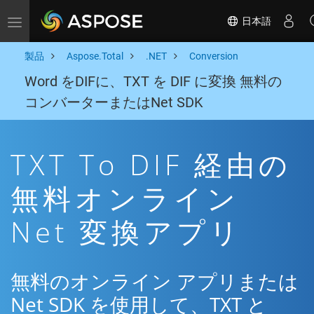
日本語
Toggle navigation
製品
Aspose.Total
.NET
Conversion
Word をDIFに、TXT を DIF に変換 無料の
コンバーターまたはNet SDK
TXT To DIF 経由の
無料オンライン
Net 変換アプリ
無料のオンライン アプリまたは
Net SDK を使用して、TXT と