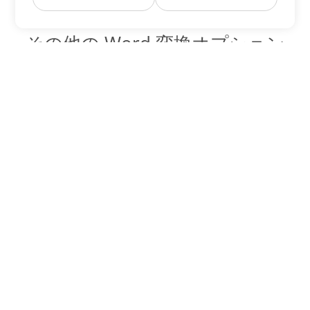
その他の Word 変換オプション
TXT を DOC に変換
DOC:
Microsoft Word Binary Format
TXT を DOT に変換
DOT:
Microsoft Word Template Files
TXT を DOCX に変換
DOCX:
Office 2007+ Word Document
TXT を DOCM に変換
DOCM:
Microsoft Word 2007 Marco File
TXT を DOTX に変換