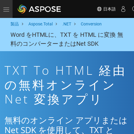
日本語
Toggle navigation
製品
Aspose.Total
.NET
Conversion
Word をHTMLに、TXT を HTML に変換 無
料のコンバーターまたはNet SDK
TXT To HTML 経由
の無料オンライン
Net 変換アプリ
無料のオンライン アプリまたは
Net SDK を使用して、TXT と