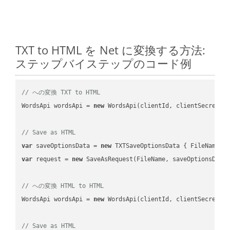
TXT to HTML を Net に変換する方法:
ステップバイステップのコード例
// への変換 TXT to HTML
WordsApi wordsApi = 
new
 WordsApi(clientId, clientSecret);

// Save as HTML
var
 saveOptionsData = 
new
 TXTSaveOptionsData { FileName =
var
 request = 
new
 SaveAsRequest(FileName, saveOptionsData)
// への変換 HTML to HTML
WordsApi wordsApi = 
new
 WordsApi(clientId, clientSecret);

// Save as HTML