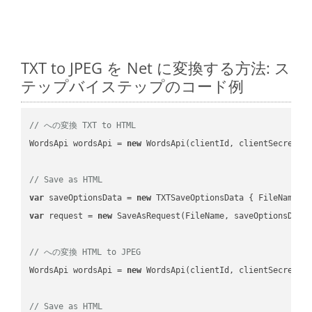
TXT to JPEG を Net に変換する方法: ス
テップバイステップのコード例
// への変換 TXT to HTML
WordsApi wordsApi = 
new
 WordsApi(clientId, clientSecret);

// Save as HTML
var
 saveOptionsData = 
new
 TXTSaveOptionsData { FileName =
var
 request = 
new
 SaveAsRequest(FileName, saveOptionsData)
// への変換 HTML to JPEG
WordsApi wordsApi = 
new
 WordsApi(clientId, clientSecret);

// Save as HTML