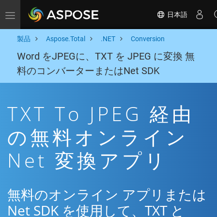
日本語
Toggle navigation
製品
Aspose.Total
.NET
Conversion
Word をJPEGに、TXT を JPEG に変換 無
料のコンバーターまたはNet SDK
TXT To JPEG 経由
の無料オンライン
Net 変換アプリ
無料のオンライン アプリまたは
Net SDK を使用して、TXT と