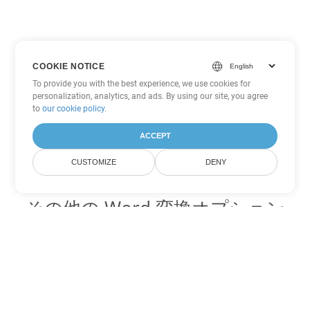
COOKIE NOTICE
To provide you with the best experience, we use cookies for
personalization, analytics, and ads. By using our site, you agree
to
our cookie policy
.
ACCEPT
CUSTOMIZE
DENY
その他の Word 変換オプション
TXT を DOC に変換
DOC:
Microsoft Word Binary Format
TXT を DOT に変換