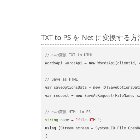
TXT to PS を Net に変
// への変換 TXT to HTML
WordsApi wordsApi = 
new
 WordsApi(clientId, 
// Save as HTML
var
 saveOptionsData = 
new
 TXTSaveOptionsDat
var
 request = 
new
 SaveAsRequest(FileName, sa
// への変換 HTML to PS
string
 name = 
"file.HTML"
using
 (Stream stream = System.IO.File.OpenR
{
