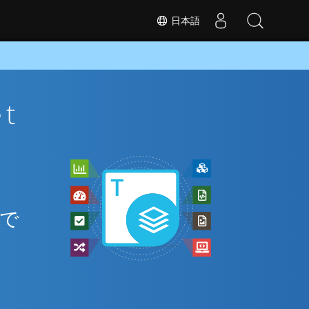
日本語
t
と
間で