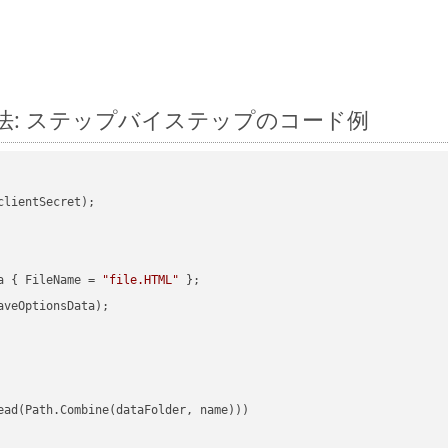
換する方法: ステップバイステップのコード例
clientSecret);

a { FileName = 
"file.HTML"
veOptionsData);

ead(Path.Combine(dataFolder, name)))
