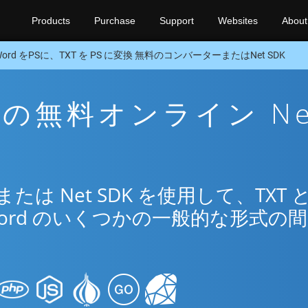
Products
Purchase
Support
Websites
About
Word をPSに、TXT を PS に変換 無料のコンバーターまたはNet SDK
 経由の無料オンライン Ne
は Net SDK を使用して、TXT 
ord のいくつかの一般的な形式の