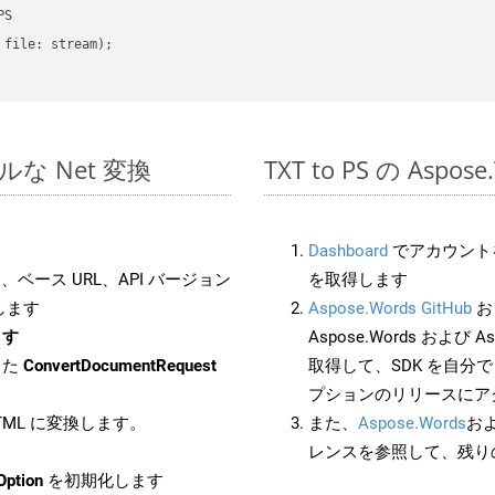
S

file: stream);

ンプルな Net 変換
TXT to PS の Asp
Dashboard
でアカウントを
ベース URL、API バージョン
を取得します
します
Aspose.Words GitHub
お
ます
Aspose.Words および As
した
ConvertDocumentRequest
取得して、SDK を自分
プションのリリースにア
HTML に変換します。
また、
Aspose.Words
お
レンスを参照して、残り
Option
を初期化します