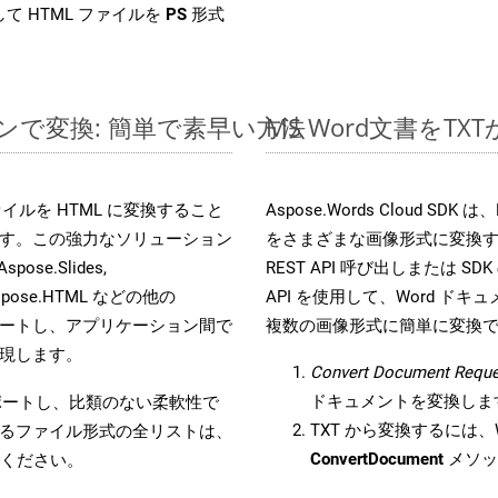
て HTML ファイルを
PS
形式
インで変換: 簡単で素早い方法
MS Word文書を
s ファイルを HTML に変換すること
Aspose.Words Cloud S
す。この強力なソリューション
をさまざまな画像形式に変換
Aspose.Slides,
REST API 呼び出しまたは SDK
D, Aspose.HTML などの他の
API を使用して、Word ドキュメ
合をサポートし、アプリケーション間で
複数の画像形式に簡単に変換
現します。
Convert Document Reque
ドキュメントを変換しま
をサポートし、比類のない柔軟性で
TXT から変換するには、W
るファイル形式の全リストは、
ConvertDocument
メソッ
ください。