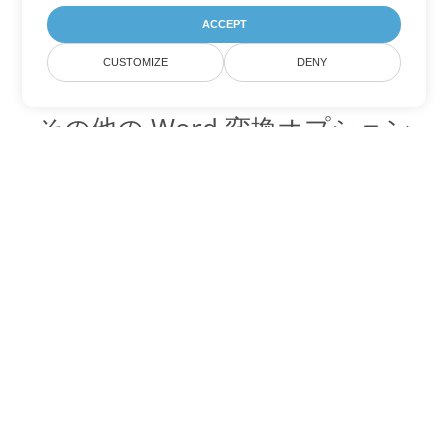
ACCEPT
CUSTOMIZE
DENY
その他の Word 変換オプション
TXT を DOC に変換
DOC:
Microsoft Word Binary Format
TXT を DOT に変換
DOT:
Microsoft Word Template Files
TXT を DOCX に変換
DOCX:
Office 2007+ Word Document
TXT を DOCM に変換
DOCM:
Microsoft Word 2007 Marco File