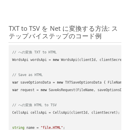
TXT to TSV を Net に変換する方法: ス
テップバイステップのコード例
// への変換 TXT to HTML
WordsApi wordsApi = 
new
 WordsApi(clientId, clientSecret);

// Save as HTML
var
 saveOptionsData = 
new
 TXTSaveOptionsData { FileName =
var
 request = 
new
 SaveAsRequest(FileName, saveOptionsData)
// への変換 HTML to TSV
CellsApi cellsApi = CellsApi(clientId, clientSecret);

string
 name = 
"file.HTML"
;
