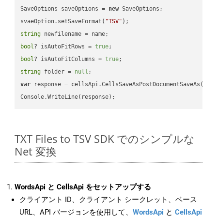
SaveOptions saveOptions = 
new
 SaveOptions;

svaeOption.setSaveFormat(
"TSV"
string
bool
? isAutoFitRows = 
true
bool
? isAutoFitColumns = 
true
string
 folder = 
null
var
 response = cellsApi.CellsSaveAsPostDocumentSaveAs(name
TXT Files to TSV SDK でのシンプルな
Net 変換
WordsApi と CellsApi をセットアップする
クライアント ID、クライアント シークレット、ベース
URL、API バージョンを使用して、
WordsApi
と
CellsApi