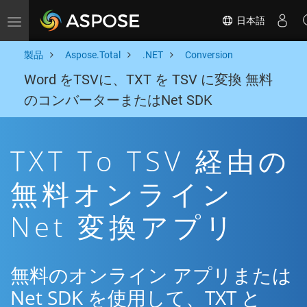
日本語
Toggle navigation
製品
Aspose.Total
.NET
Conversion
Word をTSVに、TXT を TSV に変換 無料
のコンバーターまたはNet SDK
TXT To TSV 経由の
無料オンライン
Net 変換アプリ
無料のオンライン アプリまたは
Net SDK を使用して、TXT と