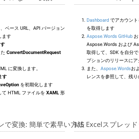
Dashboard
でアカウントを
ベース URL、API バージョン
を取得します
します
Aspose.Words GitHub
お
ます
Aspose.Words および As
した
ConvertDocumentRequest
取得して、SDK を自分
プションのリリースにア
HTML に変換します。
また、
Aspose.Words
お
します
レンスを参照して、残り
aveOption
を初期化します
て HTML ファイルを
XAML
形
ラインで変換: 簡単で素早い方法
MS Excelスプ