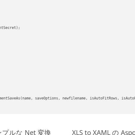
tSecret);

mentSaveAs(name, saveOptions, newfilename, isAutoFitRows, isAutoF
のシンプルな Net 変換
XLS to XAML の A