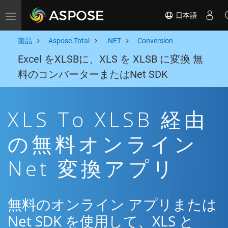
日本語
Toggle navigation
製品
Aspose.Total
.NET
Conversion
Excel をXLSBに、XLS を XLSB に変換 無
料のコンバーターまたはNet SDK
XLS To XLSB 経由
の無料オンライン
Net 変換アプリ
無料のオンライン アプリまたは
Net SDK を使用して、XLS と