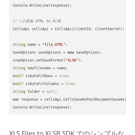
Console.WriteLine(response);

// への変換 HTML to XLSB
CellsApi cellsApi = CellsApi(clientId, clientSecret);

string
 name = 
"file.HTML"
;

SaveOptions saveOptions = 
new
 SaveOptions;

svaeOption.setSaveFormat(
"XLSB"
string
bool
? isAutoFitRows = 
true
bool
? isAutoFitColumns = 
true
string
 folder = 
null
var
 response = cellsApi.CellsSaveAsPostDocumentSaveAs(name
XLS Files to XLSB SDK でのシンプルな