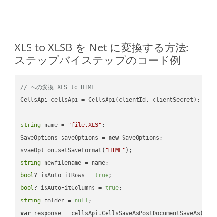
XLS to XLSB を Net に変換する方法:
ステップバイステップのコード例
// への変換 XLS to HTML
CellsApi cellsApi = CellsApi(clientId, clientSecret);

string
 name = 
"file.XLS"
;

SaveOptions saveOptions = 
new
 SaveOptions;

svaeOption.setSaveFormat(
"HTML"
string
bool
? isAutoFitRows = 
true
bool
? isAutoFitColumns = 
true
string
 folder = 
null
var
 response = cellsApi.CellsSaveAsPostDocumentSaveAs(name