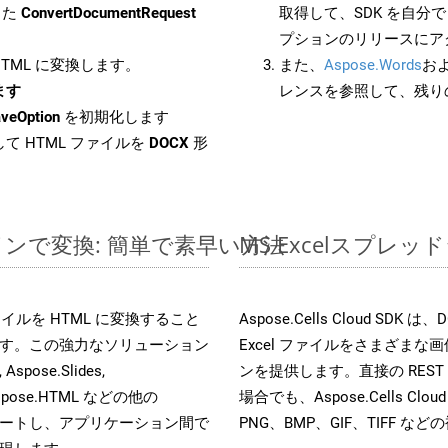
した
ConvertDocumentRequest
取得して、SDK を自分
プションのリリースにア
 HTML に変換します。
また、
Aspose.Words
お
します
レンスを参照して、残り
veOption
を初期化します
て HTML ファイルを
DOCX
形
ンラインで変換: 簡単で素早い方法
MS Excelスプレ
s ファイルを HTML に変換すること
Aspose.Cells Cloud 
す。この強力なソリューション
Excel ファイルをさまざま
Aspose.Slides,
ンを提供します。直接の REST 
D, Aspose.HTML などの他の
場合でも、Aspose.Cells Clo
合をサポートし、アプリケーション間で
PNG、BMP、GIF、TIFF