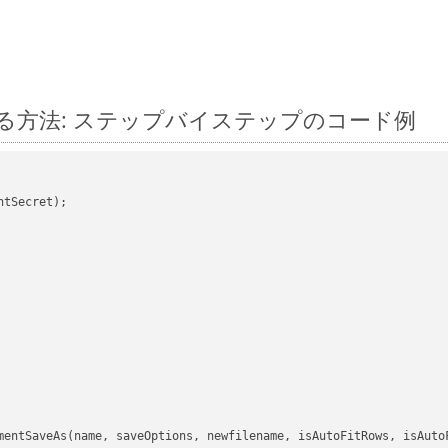
 に変換する方法: ステップバイステップのコード例
tSecret);

mentSaveAs(name, saveOptions, newfilename, isAutoFitRows, isAutoF