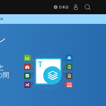
日本語
DK
ン
と
の間