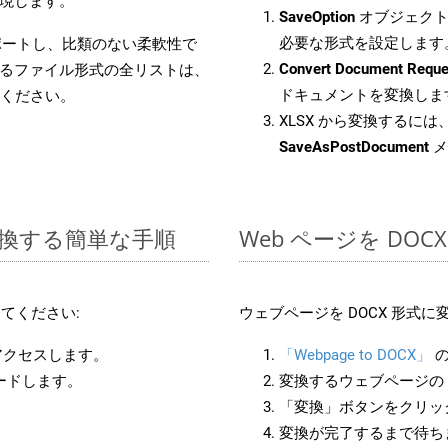
現します。
SaveOption
オブジェクト
必要な形式を設定します
をサポートし、比類のない柔軟性で
Convert Document Reque
るファイル形式の全リストは、
ドキュメントを変換しま
ください。
XLSX から変換するには、
SaveAsPostDocument
メ
に変換する簡単な手順
Web ページを DO
てください:
ウェブページを DOCX 形式
アクセスします。
「Webpage to DOCX」
の
ロードします。
変換するウェブページの 
「変換」ボタンをクリッ
変換が完了するまで待ち