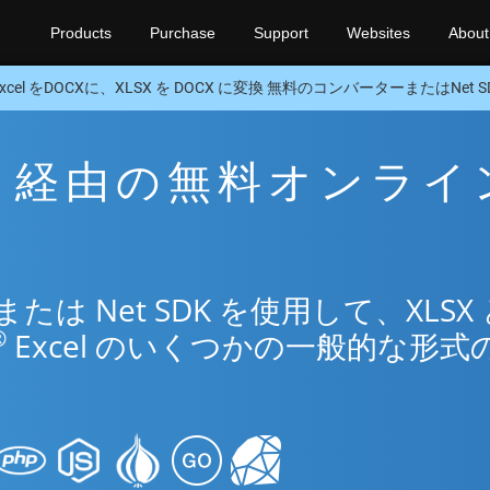
Products
Purchase
Support
Websites
About
Excel をDOCXに、XLSX を DOCX に変換 無料のコンバーターまたはNet S
OCX 経由の無料オンライ
は Net SDK を使用して、XLSX 
®
Excel のいくつかの一般的な形式