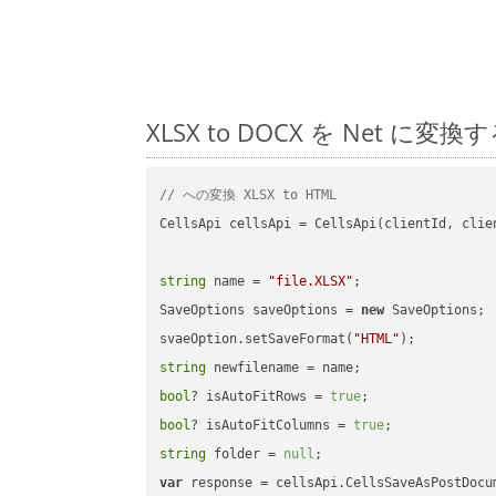
XLSX to DOCX を Net
// への変換 XLSX to HTML
CellsApi cellsApi = CellsApi(clientId, clien
string
 name = 
"file.XLSX"
;

SaveOptions saveOptions = 
new
 SaveOptions;

svaeOption.setSaveFormat(
"HTML"
string
bool
? isAutoFitRows = 
true
bool
? isAutoFitColumns = 
true
string
 folder = 
null
var
 response = cellsApi.CellsSaveAsPostDocu