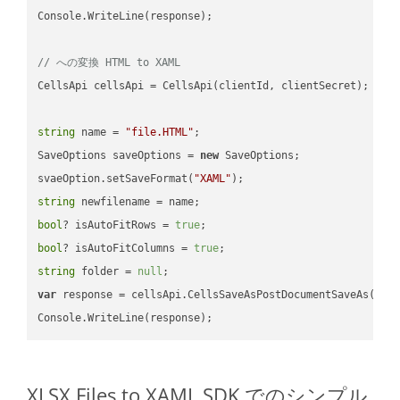
Console.WriteLine(response);

// への変換 HTML to XAML
CellsApi cellsApi = CellsApi(clientId, clientSecret);

string
 name = 
"file.HTML"
;

SaveOptions saveOptions = 
new
 SaveOptions;

svaeOption.setSaveFormat(
"XAML"
string
bool
? isAutoFitRows = 
true
bool
? isAutoFitColumns = 
true
string
 folder = 
null
var
 response = cellsApi.CellsSaveAsPostDocumentSaveAs(name
XLSX Files to XAML SDK でのシンプル