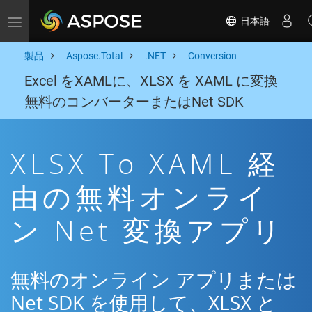
日本語
Toggle navigation
製品
Aspose.Total
.NET
Conversion
Excel をXAMLに、XLSX を XAML に変換
無料のコンバーターまたはNet SDK
XLSX To XAML 経
由の無料オンライ
ン Net 変換アプリ
無料のオンライン アプリまたは
Net SDK を使用して、XLSX と