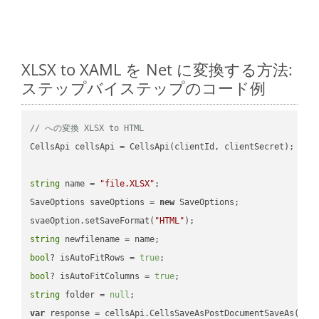
XLSX to XAML を Net に変換する方法:
ステップバイステップのコード例
// への変換 XLSX to HTML
CellsApi cellsApi = CellsApi(clientId, clientSecret);

string
 name = 
"file.XLSX"
;

SaveOptions saveOptions = 
new
 SaveOptions;

svaeOption.setSaveFormat(
"HTML"
string
bool
? isAutoFitRows = 
true
bool
? isAutoFitColumns = 
true
string
 folder = 
null
var
 response = cellsApi.CellsSaveAsPostDocumentSaveAs(name