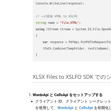
Console.WriteLine(response);

// への変換 HTML to XSLFO
string
 name = 
"file.HTML"
using
 (Stream stream = System.IO.File.OpenR
{

var
 response = PdfApi.PutPdfInRequestToX
    (Path.Combine(TempFolder, resFileName), 
XLSX Files to XSLFO SDK
WordsApi と CellsApi をセットアップする
クライアント ID、クライアント シークレット、
を使用して、
WordsApi
と
CellsApi
を初期化