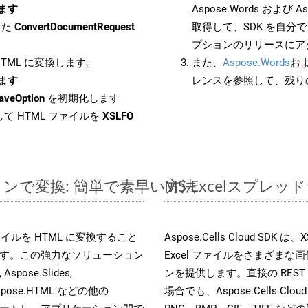
します
Aspose.Words および As
した
ConvertDocumentRequest
取得して、SDK を自分
プションのリリースにア
 HTML に変換します。
また、
Aspose.Words
お
します
レンスを参照して、残り
aveOption
を初期化します
て HTML ファイルを
XSLFO
ンラインで変換: 簡単で素早い方法
MS Excelスプレ
s ファイルを HTML に変換すること
Aspose.Cells Cloud S
す。この強力なソリューション
Excel ファイルをさまざま
Aspose.Slides,
ンを提供します。直接の REST 
D, Aspose.HTML などの他の
場合でも、Aspose.Cells Clo