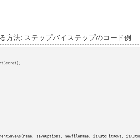
t に変換する方法: ステップバイステップのコード例
tSecret);

mentSaveAs(name, saveOptions, newfilename, isAutoFitRows, isAutoF