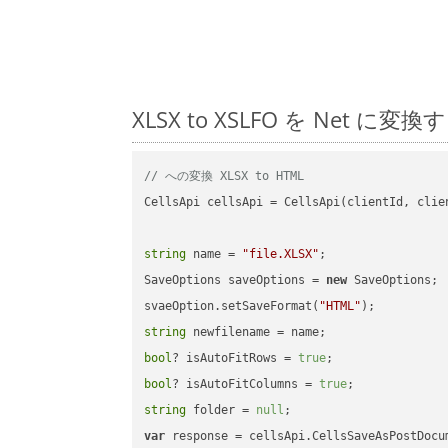
XLSX to XSLFO を Ne
// への変換 XLSX to HTML
CellsApi cellsApi = CellsApi(clientId, clien
string
 name = 
"file.XLSX"
;

SaveOptions saveOptions = 
new
 SaveOptions;

svaeOption.setSaveFormat(
"HTML"
string
bool
? isAutoFitRows = 
true
bool
? isAutoFitColumns = 
true
string
 folder = 
null
var
 response = cellsApi.CellsSaveAsPostDocu