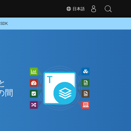
日本語
SDK
イ
と
の間