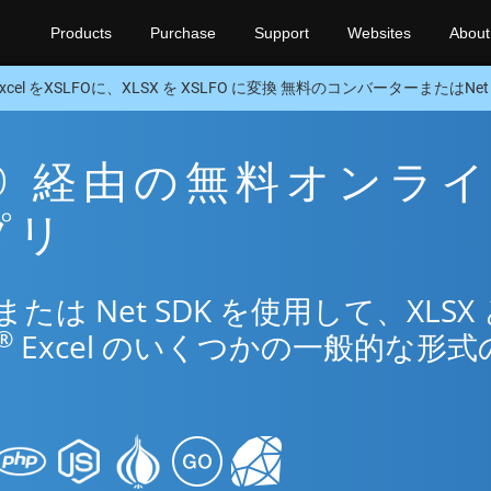
Products
Purchase
Support
Websites
About
Excel をXSLFOに、XLSX を XSLFO に変換 無料のコンバーターまたはNet 
SLFO 経由の無料オンラ
プリ
は Net SDK を使用して、XLSX 
®
Excel のいくつかの一般的な形式