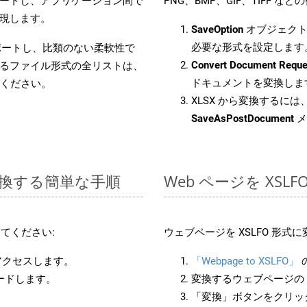
合をサポートし、アプリケーション間で
PNG、BMP、GIF、TIFF
現します。
SaveOption
オブジェクト
必要な形式を設定します
をサポートし、比類のない柔軟性で
Convert Document Reque
るファイル形式の全リストは、
ドキュメントを変換しま
ください。
XLSX から変換するには、
SaveAsPostDocument
メ
に変換する簡単な手順
Web ページを XS
てください:
ウェブページを XSLFO 形
アクセスします。
「Webpage to XSLFO」
ロードします。
変換するウェブページの 
「変換」ボタンをクリッ