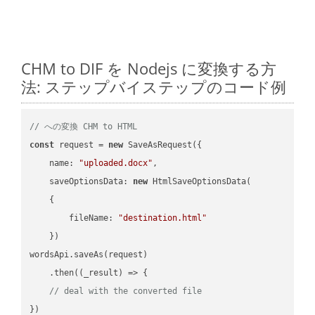
CHM to DIF を Nodejs に変換する方
法: ステップバイステップのコード例
// への変換 CHM to HTML
const
 request = 
new
 SaveAsRequest({

name
: 
"uploaded.docx"
,

saveOptionsData
: 
new
 HtmlSaveOptionsData(

    {

fileName
: 
"destination.html"
    })

wordsApi.saveAs(request)

    .then(
(
_result
) =>
 {

// deal with the converted file
})
