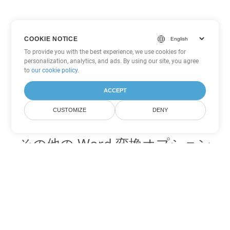
COOKIE NOTICE
To provide you with the best experience, we use cookies for
personalization, analytics, and ads. By using our site, you agree
to
our cookie policy
.
ACCEPT
CUSTOMIZE
DENY
その他の Word 変換オプション
CHM を DOC に変換
DOC:
Microsoft Word Binary Format
CHM を DOT に変換
DOT:
Microsoft Word Template Files