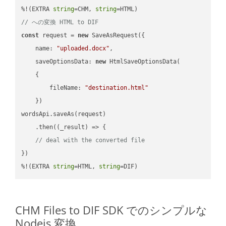
%!(EXTRA 
string
=CHM, 
string
// への変換 HTML to DIF
const
 request = 
new
 SaveAsRequest({

name
: 
"uploaded.docx"
,

saveOptionsData
: 
new
 HtmlSaveOptionsData(

    {

fileName
: 
"destination.html"
    })

wordsApi.saveAs(request)

    .then(
(
_result
) =>
 {

// deal with the converted file
})

%!(EXTRA 
string
=HTML, 
string
=DIF)
CHM Files to DIF SDK でのシンプルな
Nodejs 変換