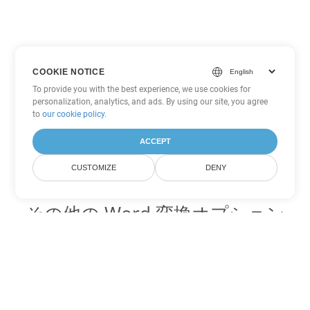
COOKIE NOTICE
To provide you with the best experience, we use cookies for
personalization, analytics, and ads. By using our site, you agree
to
our cookie policy
.
ACCEPT
CUSTOMIZE
DENY
その他の Word 変換オプション
CHM を DOC に変換
DOC:
Microsoft Word Binary Format
CHM を DOT に変換