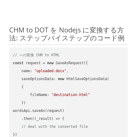
CHM to DOT を Nodejs に変換する方
法: ステップバイステップのコード例
// への変換 CHM to HTML
const
 request = 
new
 SaveAsRequest({

name
: 
"uploaded.docx"
,

saveOptionsData
: 
new
 HtmlSaveOptionsData(

    {

fileName
: 
"destination.html"
    })

wordsApi.saveAs(request)

    .then(
(
_result
) =>
 {

// deal with the converted file
})
