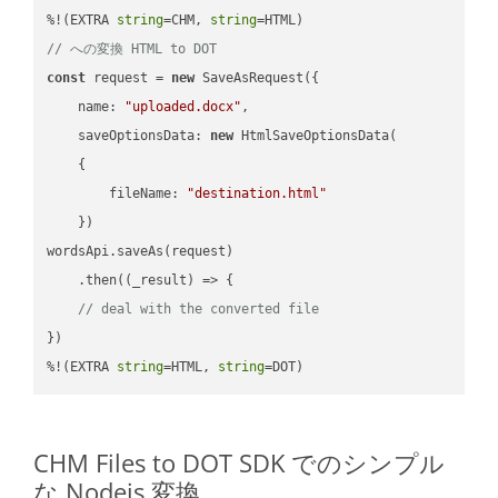
%!(EXTRA 
string
=CHM, 
string
// への変換 HTML to DOT
const
 request = 
new
 SaveAsRequest({

name
: 
"uploaded.docx"
,

saveOptionsData
: 
new
 HtmlSaveOptionsData(

    {

fileName
: 
"destination.html"
    })

wordsApi.saveAs(request)

    .then(
(
_result
) =>
 {

// deal with the converted file
})

%!(EXTRA 
string
=HTML, 
string
=DOT)
CHM Files to DOT SDK でのシンプル
な Nodejs 変換