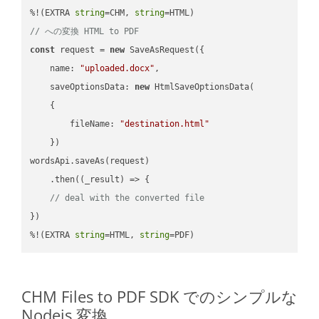
%!(EXTRA 
string
=CHM, 
string
// への変換 HTML to PDF
const
 request = 
new
 SaveAsRequest({

name
: 
"uploaded.docx"
,

saveOptionsData
: 
new
 HtmlSaveOptionsData(

    {

fileName
: 
"destination.html"
    })

wordsApi.saveAs(request)

    .then(
(
_result
) =>
 {

// deal with the converted file
})

%!(EXTRA 
string
=HTML, 
string
=PDF)
CHM Files to PDF SDK でのシンプルな
Nodejs 変換