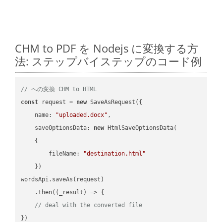
CHM to PDF を Nodejs に変換する方
法: ステップバイステップのコード例
// への変換 CHM to HTML
const
 request = 
new
 SaveAsRequest({

name
: 
"uploaded.docx"
,

saveOptionsData
: 
new
 HtmlSaveOptionsData(

    {

fileName
: 
"destination.html"
    })

wordsApi.saveAs(request)

    .then(
(
_result
) =>
 {

// deal with the converted file
})
