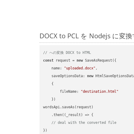
DOCX to PCL を Node
// への変換 DOCX to HTML
const
 request = 
new
 SaveAsRequest({

name
: 
"uploaded.docx"
,

saveOptionsData
: 
new
 HtmlSaveOptionsData
    {

fileName
: 
"destination.html"
    })

wordsApi.saveAs(request)

    .then(
(
_result
) =>
 {

// deal with the converted file
})
