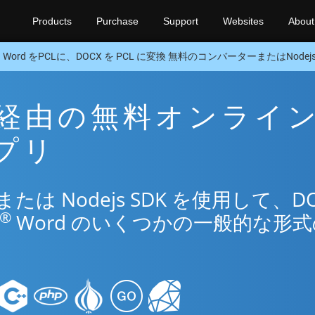
Products
Purchase
Support
Websites
About
Word をPCLに、DOCX を PCL に変換 無料のコンバーターまたはNodejs
CL 経由の無料オンライ
アプリ
は Nodejs SDK を使用して、DO
®
Word のいくつかの一般的な形式