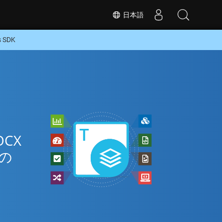
日本語
 SDK
ン
CX
の