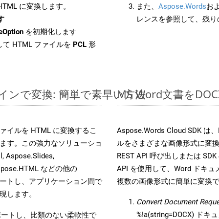
 HTML に変換します。
また、
Aspose.Words
お
す
レンスを参照して、残り
eOption
を初期化します
て HTML ファイルを
PCL
形
ンラインで変換: 簡単で素早い方法
MS Word文書を
s ファイルを HTML に変換するこ
Aspose.Words Cloud S
ます。この強力なソリューショ
ルをさまざまな画像形式に変
 Aspose.Slides,
REST API 呼び出しまたは SDK
D, Aspose.HTML などの他の
API を使用して、Word ドキュメ
合をサポートし、アプリケーション間で
複数の画像形式に簡単に変換
現します。
Convert Document Reque
%!a(string=DOCX)
をサポートし、比類のない柔軟性で