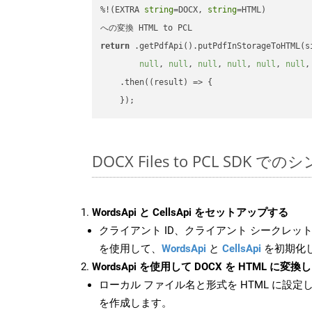
%!(EXTRA 
string
=DOCX, 
string
=HTML)

return
 .getPdfApi().putPdfInStorageToHTML(s
null
, 
null
, 
null
, 
null
, 
null
, 
null
,
    .then(
(
result
) =>
 {

DOCX Files to PCL SDK で
WordsApi と CellsApi をセットアップする
クライアント ID、クライアント シークレット、
を使用して、
WordsApi
と
CellsApi
を初期化
WordsApi を使用して DOCX を HTML に変換
ローカル ファイル名と形式を HTML に設定
を作成します。