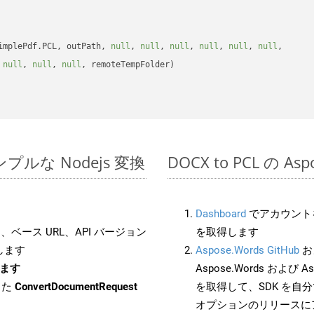
implePdf.PCL, outPath, 
null
, 
null
, 
null
, 
null
, 
null
, 
null
, 

 
null
, 
null
, 
null
, remoteTempFolder)

のシンプルな Nodejs 変換
DOCX to PCL の A
Dashboard
でアカウントを
ベース URL、API バージョン
を取得します
します
Aspose.Words GitHub
お
します
Aspose.Words および Asp
した
ConvertDocumentRequest
を取得して、SDK を自
オプションのリリースに