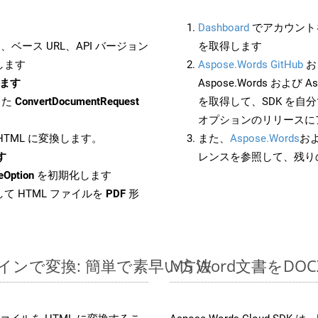
Dashboard
でアカウントを
ベース URL、API バージョン
を取得します
します
Aspose.Words GitHub
お
します
Aspose.Words および Asp
した
ConvertDocumentRequest
を取得して、SDK を自
オプションのリリースに
 HTML に変換します。
また、
Aspose.Words
お
す
レンスを参照して、残り
eOption
を初期化します
て HTML ファイルを
PDF
形
ンラインで変換: 簡単で素早い方法
MS Word文書を