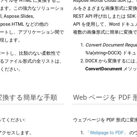
s ファイルを HTML に変換するこ
Aspose.Words Cloud S
ます。この強力なソリューショ
ルをさまざまな画像形式に変
 Aspose.Slides,
REST API 呼び出しまたは SDK
D, Aspose.HTML などの他の
API を使用して、Word ドキュメ
合をサポートし、アプリケーション間で
複数の画像形式に簡単に変換
現します。
Convert Document Reque
%!a(string=DOCX)
をサポートし、比類のない柔軟性で
DOCX から変換するには、
るファイル形式の全リストは、
ConvertDocument
メソッ
ください。
 に変換する簡単な手順
Web ページを PD
てください:
ウェブページを PDF 形式に
にアクセスします。
「Webpage to PDF」
の