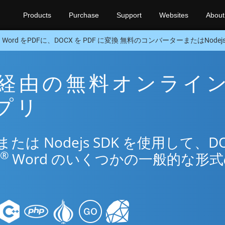
Products
Purchase
Support
Websites
About
Word をPDFに、DOCX を PDF に変換 無料のコンバーターまたはNodejs
DF 経由の無料オンライ
アプリ
は Nodejs SDK を使用して、DO
®
Word のいくつかの一般的な形