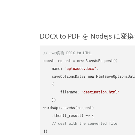
DOCX to PDF を Node
// への変換 DOCX to HTML
const
 request = 
new
 SaveAsRequest({

name
: 
"uploaded.docx"
,

saveOptionsData
: 
new
 HtmlSaveOptionsData
    {

fileName
: 
"destination.html"
    })

wordsApi.saveAs(request)

    .then(
(
_result
) =>
 {

// deal with the converted file
})
