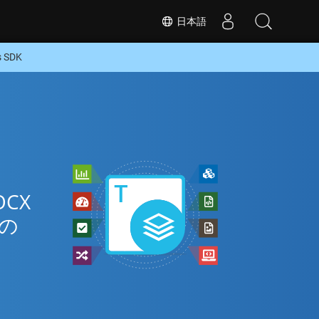
日本語
 SDK
ン
CX
式の