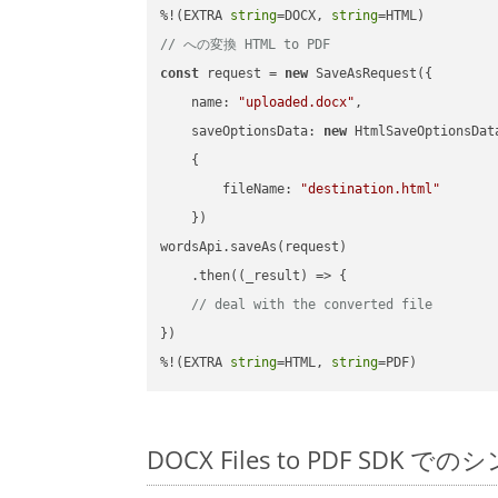
%!(EXTRA 
string
=DOCX, 
string
// への変換 HTML to PDF
const
 request = 
new
 SaveAsRequest({

name
: 
"uploaded.docx"
,

saveOptionsData
: 
new
 HtmlSaveOptionsData
    {

fileName
: 
"destination.html"
    })

wordsApi.saveAs(request)

    .then(
(
_result
) =>
 {

// deal with the converted file
})

%!(EXTRA 
string
=HTML, 
string
=PDF)
DOCX Files to PDF SDK で