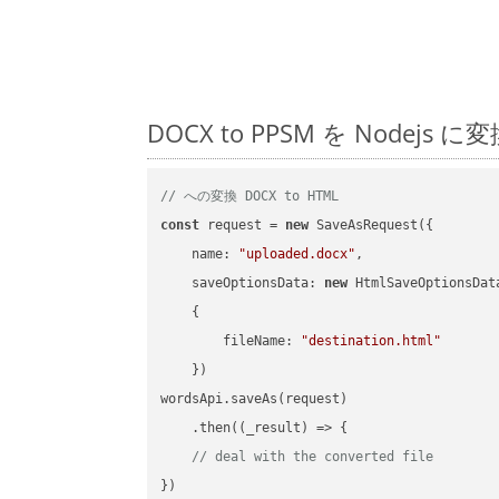
DOCX to PPSM を Nod
// への変換 DOCX to HTML
const
 request = 
new
 SaveAsRequest({

name
: 
"uploaded.docx"
,

saveOptionsData
: 
new
 HtmlSaveOptionsData
    {

fileName
: 
"destination.html"
    })

wordsApi.saveAs(request)

    .then(
(
_result
) =>
 {

// deal with the converted file
})
