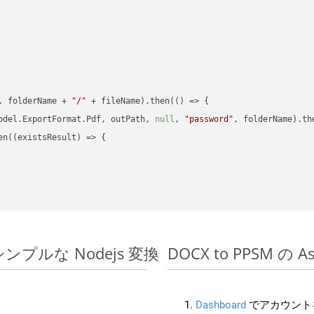
, folderName + 
"/"
 + fileName).then(
() =>
 {

odel.ExportFormat.Pdf, outPath, 
null
, 
"password"
, folderName).th
en(
(
existsResult
) =>
 {

でのシンプルな Nodejs 変換
DOCX to PPSM の 
Dashboard
でアカウントを