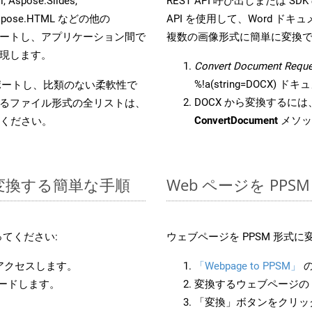
 Aspose.Slides,
REST API 呼び出しまたは SDK
D, Aspose.HTML などの他の
API を使用して、Word ドキュメ
合をサポートし、アプリケーション間で
複数の画像形式に簡単に変換
現します。
Convert Document Reque
%!a(string=DOCX)
をサポートし、比類のない柔軟性で
DOCX から変換するには、
るファイル形式の全リストは、
ConvertDocument
メソッ
ください。
 に変換する簡単な手順
Web ページを PP
てください:
ウェブページを PPSM 形式
にアクセスします。
「Webpage to PPSM」
の
ロードします。
変換するウェブページの 
「変換」ボタンをクリッ