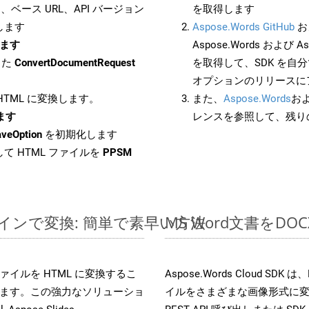
ベース URL、API バージョン
を取得します
します
Aspose.Words GitHub
お
します
Aspose.Words および Asp
した
ConvertDocumentRequest
を取得して、SDK を自
オプションのリリースに
 HTML に変換します。
また、
Aspose.Words
お
します
レンスを参照して、残り
aveOption
を初期化します
て HTML ファイルを
PPSM
ンラインで変換: 簡単で素早い方法
MS Word文書を
s ファイルを HTML に変換するこ
Aspose.Words Cloud S
ます。この強力なソリューショ
イルをさまざまな画像形式に