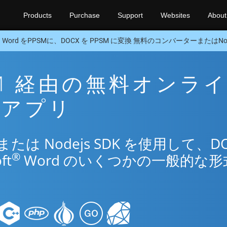
Products
Purchase
Support
Websites
About
Word をPPSMに、DOCX を PPSM に変換 無料のコンバーターまたはNode
PSM 経由の無料オンラ
変換アプリ
は Nodejs SDK を使用して、DO
®
ft
Word のいくつかの一般的な形