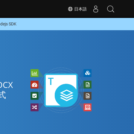
日本語
js SDK
イ
CX
式