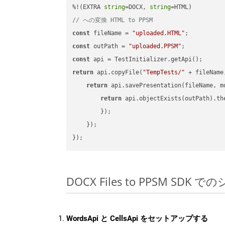
%!(EXTRA 
string
=DOCX, 
string
// への変換 HTML to PPSM
const
 fileName = 
"uploaded.HTML"
const
 outPath = 
"uploaded.PPSM"
const
return
 api.copyFile(
"TempTests/"
 + fileName
return
 api.savePresentation(fileName, m
return
 api.objectExists(outPath).th
        });

    });

DOCX Files to PPSM SDK 
WordsApi と CellsApi をセットアップする