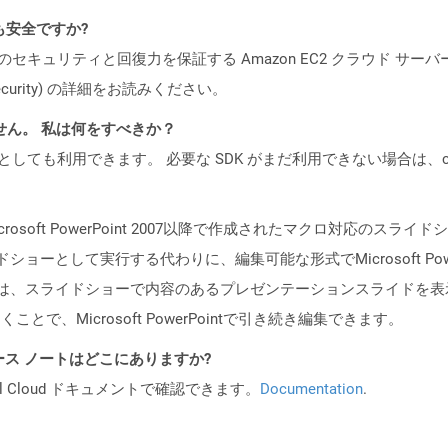
ても安全ですか?
ビスのセキュリティと回復力を保証する Amazon EC2 クラウド サーバ
oud/security) の詳細をお読みください。
ません。 私は何をすべきか？
cker コンテナとしても利用できます。 必要な SDK がまだ利用できない場合
rosoft PowerPoint 2007以降で作成されたマクロ対応の
ョーとして実行する代わりに、編集可能な形式でMicrosoft Po
ルは、スライドショーで内容のあるプレゼンテーションスライドを
開くことで、Microsoft PowerPointで引き続き編集できます。
API リリース ノートはどこにありますか?
al Cloud ドキュメントで確認できます。
Documentation
.