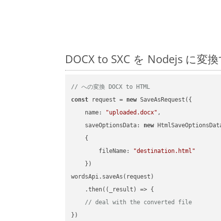
DOCX to SXC を Node
// への変換 DOCX to HTML
const
 request = 
new
 SaveAsRequest({

name
: 
"uploaded.docx"
,

saveOptionsData
: 
new
 HtmlSaveOptionsData
    {

fileName
: 
"destination.html"
    })

wordsApi.saveAs(request)

    .then(
(
_result
) =>
 {

// deal with the converted file
})
