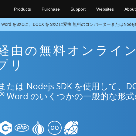
Products
Purchase
Support
Websites
About
Word をSXCに、DOCX を SXC に変換 無料のコンバーターまたはNodejs
XC 経由の無料オンライ
アプリ
は Nodejs SDK を使用して、DO
®
Word のいくつかの一般的な形式