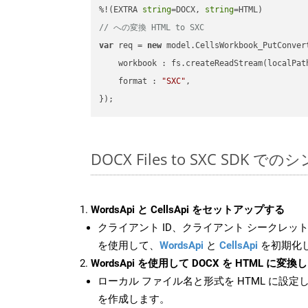
%!(EXTRA 
string
=DOCX, 
string
// への変換 HTML to SXC
var
 req = 
new
 model.CellsWorkbook_PutConvert
workbook
 : fs.createReadStream(localPat
format
 : 
"SXC"
,

DOCX Files to SXC SDK で
WordsApi と CellsApi をセットアップする
クライアント ID、クライアント シークレット、
を使用して、
WordsApi
と
CellsApi
を初期化
WordsApi を使用して DOCX を HTML に変換
ローカル ファイル名と形式を HTML に設定
を作成します。