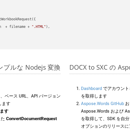
WorkbookRequest({

h  + filename + 
".HTML"
),

のシンプルな Nodejs 変換
DOCX to SXC の A
Dashboard
でアカウントを
ベース URL、API バージョン
を取得します
します
Aspose.Words GitHub
お
します
Aspose.Words および Asp
した
ConvertDocumentRequest
を取得して、SDK を自
オプションのリリースに