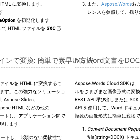
 HTML に変換します。
また、
Aspose.Words
お
す
レンスを参照して、残り
eOption
を初期化します
て HTML ファイルを
SXC
形
ンラインで変換: 簡単で素早い方法
MS Word文書を
s ファイルを HTML に変換するこ
Aspose.Words Cloud S
ます。この強力なソリューショ
ルをさまざまな画像形式に変
 Aspose.Slides,
REST API 呼び出しまたは SDK
D, Aspose.HTML などの他の
API を使用して、Word ドキュメ
合をサポートし、アプリケーション間で
複数の画像形式に簡単に変換
現します。
Convert Document Reque
%!a(string=DOCX)
をサポートし、比類のない柔軟性で