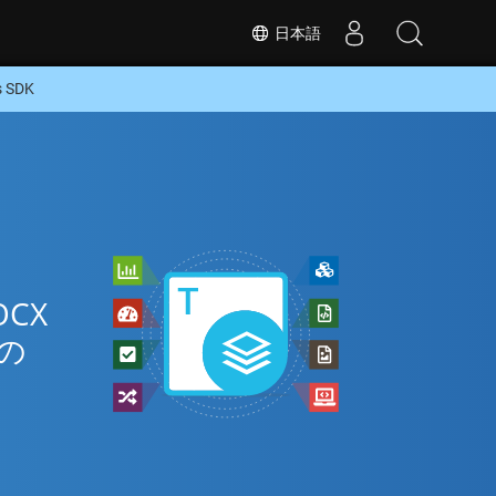
日本語
 SDK
ン
CX
の