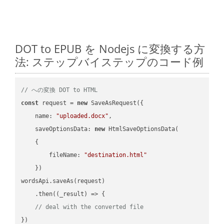
DOT to EPUB を Nodejs に変換する方
法: ステップバイステップのコード例
// への変換 DOT to HTML
const
 request = 
new
 SaveAsRequest({

name
: 
"uploaded.docx"
,

saveOptionsData
: 
new
 HtmlSaveOptionsData(

    {

fileName
: 
"destination.html"
    })

wordsApi.saveAs(request)

    .then(
(
_result
) =>
 {

// deal with the converted file
})
