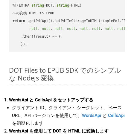
%!(EXTRA 
string
=DOT, 
string
=HTML)

return
 .getPdfApi().putPdfInStorageToHTML(simplePdf.EPUB,
null
, 
null
, 
null
, 
null
, 
null
, 
null
, 
null
, 
null
, 
n
    .then(
(
result
) =>
 {

DOT Files to EPUB SDK でのシンプル
な Nodejs 変換
WordsApi と CellsApi をセットアップする
クライアント ID、クライアント シークレット、ベース
URL、API バージョンを使用して、
WordsApi
と
CellsApi
を初期化します
WordsApi を使用して DOT を HTML に変換します