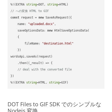
%!(EXTRA 
string
=DOT, 
string
// への変換 HTML to GIF
const
 request = 
new
 SaveAsRequest({

name
: 
"uploaded.docx"
,

saveOptionsData
: 
new
 HtmlSaveOptionsData(

    {

fileName
: 
"destination.html"
    })

wordsApi.saveAs(request)

    .then(
(
_result
) =>
 {

// deal with the converted file
})

%!(EXTRA 
string
=HTML, 
string
=GIF)
DOT Files to GIF SDK でのシンプルな
Nodejs 変換