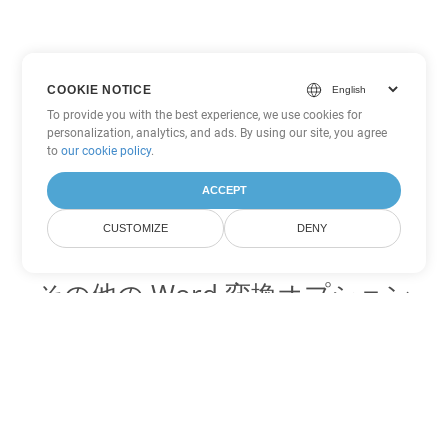
COOKIE NOTICE
To provide you with the best experience, we use cookies for
personalization, analytics, and ads. By using our site, you agree
to
our cookie policy
.
ACCEPT
CUSTOMIZE
DENY
その他の Word 変換オプション
DOT を DOC に変換
DOC:
Microsoft Word Binary Format
DOT を DOCX に変換