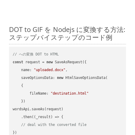
DOT to GIF を Nodejs に変換する方法:
ステップバイステップのコード例
// への変換 DOT to HTML
const
 request = 
new
 SaveAsRequest({

name
: 
"uploaded.docx"
,

saveOptionsData
: 
new
 HtmlSaveOptionsData(

    {

fileName
: 
"destination.html"
    })

wordsApi.saveAs(request)

    .then(
(
_result
) =>
 {

// deal with the converted file
})
