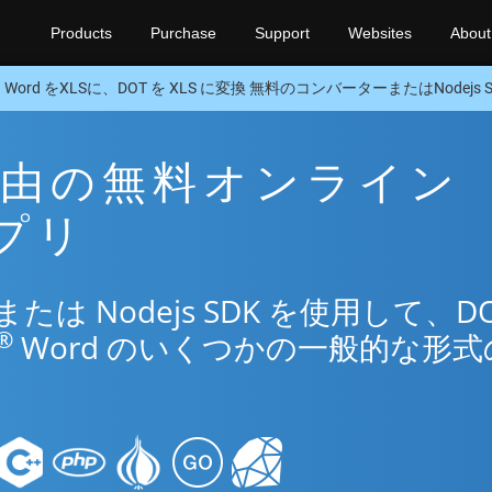
Products
Purchase
Support
Websites
About
Word をXLSに、DOT を XLS に変換 無料のコンバーターまたはNodejs S
S 経由の無料オンライン
アプリ
は Nodejs SDK を使用して、D
®
Word のいくつかの一般的な形式