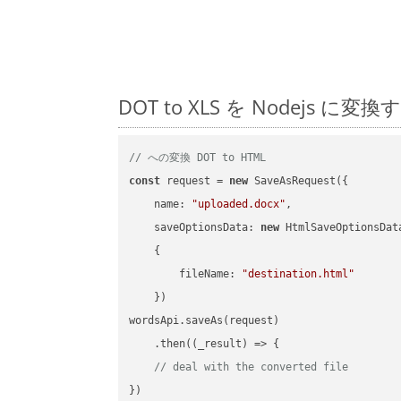
DOT to XLS を Nodej
// への変換 DOT to HTML
const
 request = 
new
 SaveAsRequest({

name
: 
"uploaded.docx"
,

saveOptionsData
: 
new
 HtmlSaveOptionsData
    {

fileName
: 
"destination.html"
    })

wordsApi.saveAs(request)

    .then(
(
_result
) =>
 {

// deal with the converted file
})
