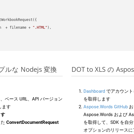
WorkbookRequest({

h  + filename + 
".HTML"
),

シンプルな Nodejs 変換
DOT to XLS の As
Dashboard
でアカウントを
ベース URL、API バージョン
を取得します
します
Aspose.Words GitHub
お
ます
Aspose.Words および Asp
した
ConvertDocumentRequest
を取得して、SDK を自
オプションのリリースに