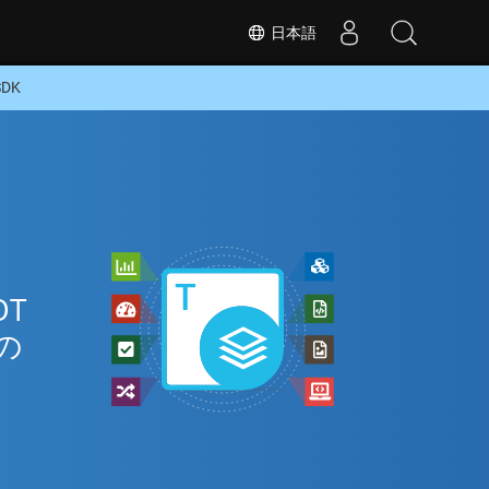
日本語
DK
OT
の