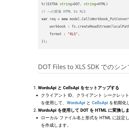
%!(EXTRA 
string
=DOT, 
string
// への変換 HTML to XLS
var
 req = 
new
 model.CellsWorkbook_PutConvert
workbook
 : fs.createReadStream(localPat
format
 : 
"XLS"
,

DOT Files to XLS SDK での
WordsApi と CellsApi をセットアップする
クライアント ID、クライアント シークレット、
を使用して、
WordsApi
と
CellsApi
を初期化
WordsApi を使用して DOT を HTML に変換し
ローカル ファイル名と形式を HTML に設定
を作成します。