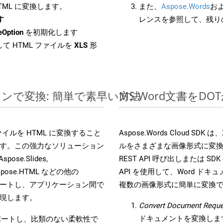
HTML に変換します。
また、
Aspose.Words
お
す
レンスを参照して、残り
eOption
を初期化します
て HTML ファイルを
XLS
形
ラインで変換: 簡単で素早い方法
MS Word文書を
s ファイルを HTML に変換すること
Aspose.Words Cloud S
す。この強力なソリューション
ルをさまざまな画像形式に変
Aspose.Slides,
REST API 呼び出しまたは SDK
D, Aspose.HTML などの他の
API を使用して、Word ドキュメ
合をサポートし、アプリケーション間で
複数の画像形式に簡単に変換
現します。
Convert Document Reque
ドキュメントを変換しま
をサポートし、比類のない柔軟性で