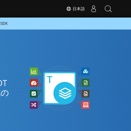
日本語
SDK
OT
式の