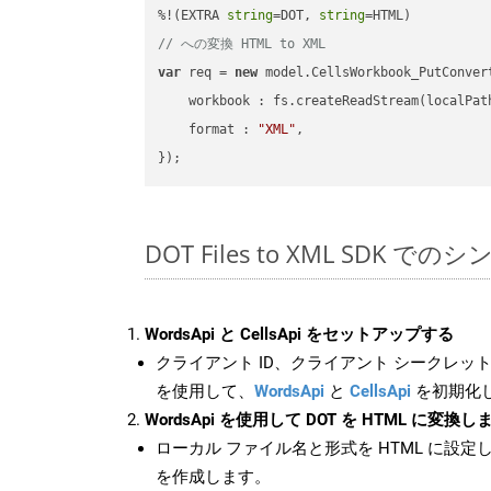
%!(EXTRA 
string
=DOT, 
string
// への変換 HTML to XML
var
 req = 
new
 model.CellsWorkbook_PutConvert
workbook
 : fs.createReadStream(localPat
format
 : 
"XML"
,

DOT Files to XML SDK での
WordsApi と CellsApi をセットアップする
クライアント ID、クライアント シークレット、
を使用して、
WordsApi
と
CellsApi
を初期化
WordsApi を使用して DOT を HTML に変換し
ローカル ファイル名と形式を HTML に設定
を作成します。