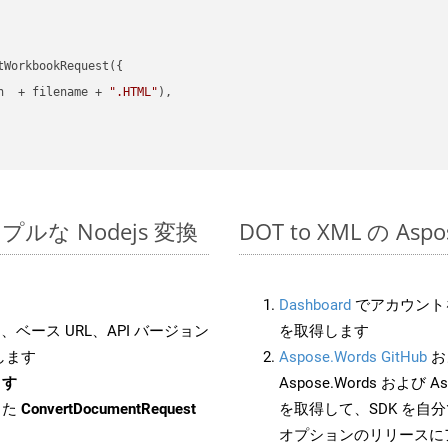
WorkbookRequest({

h  + filename + 
".HTML"
),

シンプルな Nodejs 変換
DOT to XML の As
Dashboard
でアカウントを
ベース URL、API バージョン
を取得します
します
Aspose.Words GitHub
お
ます
Aspose.Words および Asp
した
ConvertDocumentRequest
を取得して、SDK を自
オプションのリリースに