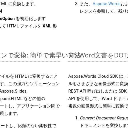
HTML に変換します。
また、
Aspose.Words
お
ます
レンスを参照して、残り
eOption
を初期化します
て HTML ファイルを
XML
形
ラインで変換: 簡単で素早い方法
MS Word文書を
s ファイルを HTML に変換すること
Aspose.Words Cloud S
す。この強力なソリューション
ルをさまざまな画像形式に変
Aspose.Slides,
REST API 呼び出しまたは SDK
D, Aspose.HTML などの他の
API を使用して、Word ドキュメ
合をサポートし、アプリケーション間で
複数の画像形式に簡単に変換
現します。
Convert Document Reque
ドキュメントを変換しま
をサポートし、比類のない柔軟性で