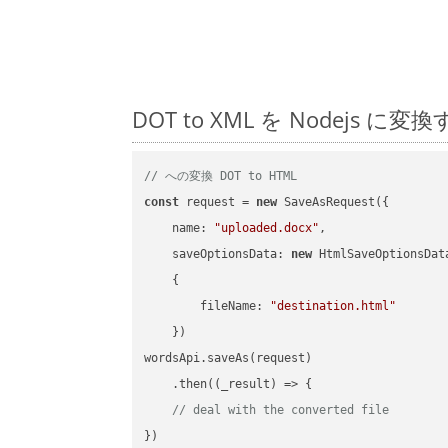
DOT to XML を Nodej
// への変換 DOT to HTML
const
 request = 
new
 SaveAsRequest({

name
: 
"uploaded.docx"
,

saveOptionsData
: 
new
 HtmlSaveOptionsData
    {

fileName
: 
"destination.html"
    })

wordsApi.saveAs(request)

    .then(
(
_result
) =>
 {

// deal with the converted file
})
