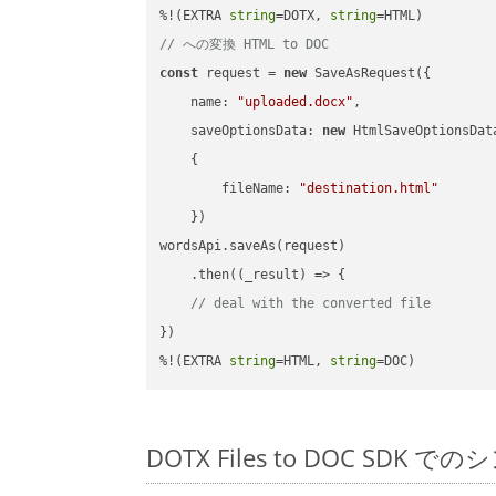
%!(EXTRA 
string
=DOTX, 
string
// への変換 HTML to DOC
const
 request = 
new
 SaveAsRequest({

name
: 
"uploaded.docx"
,

saveOptionsData
: 
new
 HtmlSaveOptionsData
    {

fileName
: 
"destination.html"
    })

wordsApi.saveAs(request)

    .then(
(
_result
) =>
 {

// deal with the converted file
})

%!(EXTRA 
string
=HTML, 
string
=DOC)
DOTX Files to DOC SDK で