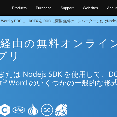
Products
Purchase
Support
Websites
About
Word をDOCに、DOTX を DOC に変換 無料のコンバーターまたはNodejs
OC 経由の無料オンライ
アプリ
は Nodejs SDK を使用して、DO
®
t
Word のいくつかの一般的な形