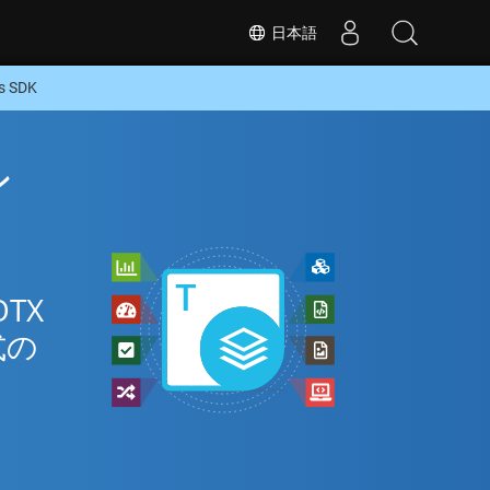
日本語
 SDK
ン
TX
式の