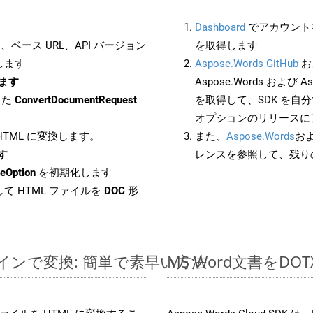
Dashboard
でアカウントを
ベース URL、API バージョン
を取得します
します
Aspose.Words GitHub
お
します
Aspose.Words および Asp
した
ConvertDocumentRequest
を取得して、SDK を自
オプションのリリースに
 HTML に変換します。
また、
Aspose.Words
お
ます
レンスを参照して、残り
eOption
を初期化します
て HTML ファイルを
DOC
形
ラインで変換: 簡単で素早い方法
MS Word文書を