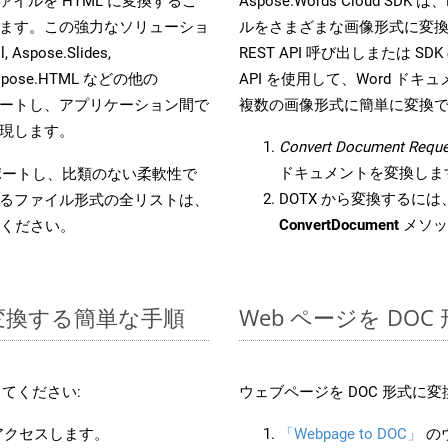
s ファイルを HTML に変換するこ
Aspose.Words Cloud S
ます。この強力なソリューショ
ルをさまざまな画像形式に変
 Aspose.Slides,
REST API 呼び出しまたは SDK
D, Aspose.HTML などの他の
API を使用して、Word ドキュメ
合をサポートし、アプリケーション間で
複数の画像形式に簡単に変換
現します。
Convert Document Reque
ドキュメントを変換しま
をサポートし、比類のない柔軟性で
DOTX から変換するには、
るファイル形式の全リストは、
ConvertDocument
メソッ
ください。
に変換する簡単な手順
Web ページを DO
てください:
ウェブページを DOC 形式に
にアクセスします。
「Webpage to DOC」
の