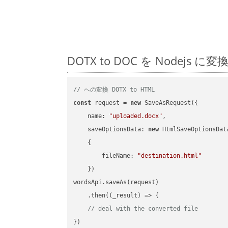
DOTX to DOC を Node
// への変換 DOTX to HTML
const
 request = 
new
 SaveAsRequest({

name
: 
"uploaded.docx"
,

saveOptionsData
: 
new
 HtmlSaveOptionsData
    {

fileName
: 
"destination.html"
    })

wordsApi.saveAs(request)

    .then(
(
_result
) =>
 {

// deal with the converted file
})
