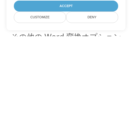
ACCEPT
CUSTOMIZE
DENY
その他の Word 変換オプション
DOTX を DOC に変換
DOC:
Microsoft Word Binary Format
DOTX を DOT に変換
DOT:
Microsoft Word Template Files
DOTX を DOCX に変換
DOCX:
Office 2007+ Word Document
DOTX を DOCM に変換
DOCM:
Microsoft Word 2007 Marco File