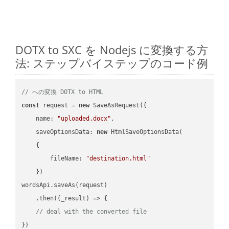
DOTX to SXC を Nodejs に変換する方
法: ステップバイステップのコード例
// への変換 DOTX to HTML
const
 request = 
new
 SaveAsRequest({

name
: 
"uploaded.docx"
,

saveOptionsData
: 
new
 HtmlSaveOptionsData(

    {

fileName
: 
"destination.html"
    })

wordsApi.saveAs(request)

    .then(
(
_result
) =>
 {

// deal with the converted file
})
