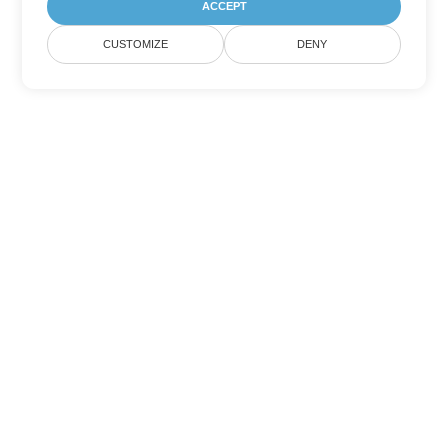
ACCEPT
CUSTOMIZE
DENY
その他の Word 変換オプション
MD を DOC に変換
DOC:
Microsoft Word Binary Format
MD を DOT に変換
DOT:
Microsoft Word Template Files
MD を DOCX に変換
DOCX:
Office 2007+ Word Document
MD を DOCM に変換