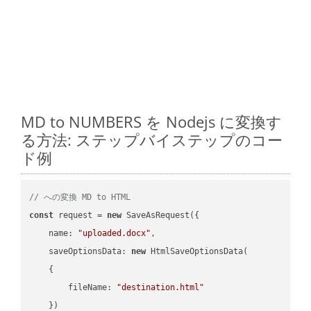
MD to NUMBERS を Nodejs に変換す
る方法: ステップバイステップのコー
ド例
// への変換 MD to HTML
const
 request = 
new
 SaveAsRequest({

name
: 
"uploaded.docx"
,

saveOptionsData
: 
new
 HtmlSaveOptionsData(

    {

fileName
: 
"destination.html"
    })
