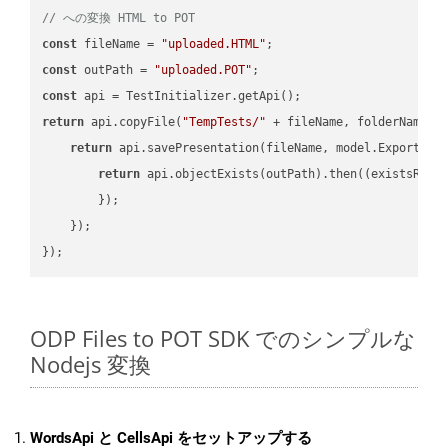
// への変換 HTML to POT
const
 fileName = 
"uploaded.HTML"
const
 outPath = 
"uploaded.POT"
const
return
 api.copyFile(
"TempTests/"
 + fileName, folderName +
return
 api.savePresentation(fileName, model.ExportFor
return
 api.objectExists(outPath).then(
(
existsResu
        });

    });

ODP Files to POT SDK でのシンプルな
Nodejs 変換
WordsApi と CellsApi をセットアップする