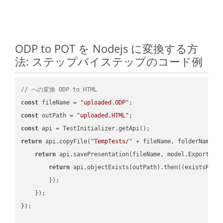
ODP to POT を Nodejs に変換する方
法: ステップバイステップのコード例
// への変換 ODP to HTML
const
 fileName = 
"uploaded.ODP"
const
 outPath = 
"uploaded.HTML"
const
return
 api.copyFile(
"TempTests/"
 + fileName, folderName +
return
 api.savePresentation(fileName, model.ExportFor
return
 api.objectExists(outPath).then(
(
existsResu
        });

    });

});
