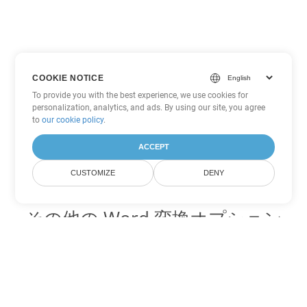
COOKIE NOTICE
To provide you with the best experience, we use cookies for
personalization, analytics, and ads. By using our site, you agree
to
our cookie policy
.
ACCEPT
CUSTOMIZE
DENY
その他の Word 変換オプション
OTT を DOC に変換
DOC:
Microsoft Word Binary Format