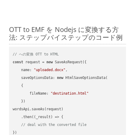
OTT to EMF を Nodejs に変換する方
法: ステップバイステップのコード例
// への変換 OTT to HTML
const
 request = 
new
 SaveAsRequest({

name
: 
"uploaded.docx"
,

saveOptionsData
: 
new
 HtmlSaveOptionsData(

    {

fileName
: 
"destination.html"
    })

wordsApi.saveAs(request)

    .then(
(
_result
) =>
 {

// deal with the converted file
})
