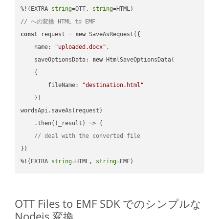
%!(EXTRA 
string
=OTT, 
string
// への変換 HTML to EMF
const
 request = 
new
 SaveAsRequest({

name
: 
"uploaded.docx"
,

saveOptionsData
: 
new
 HtmlSaveOptionsData(

    {

fileName
: 
"destination.html"
    })

wordsApi.saveAs(request)

    .then(
(
_result
) =>
 {

// deal with the converted file
})

%!(EXTRA 
string
=HTML, 
string
=EMF)
OTT Files to EMF SDK でのシンプルな
Nodejs 変換