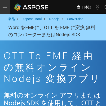
日本語
Toggle navigation
製品
Aspose.Total
Nodejs
Conversion
Word をEMFに、OTT を EMF に変換 無料
のコンバーターまたはNodejs SDK
OTT To EMF 経由
の無料オンライン
Nodejs 変換アプリ
無料のオンライン アプリまたは
Nodejs SDK を使用して、OTT と