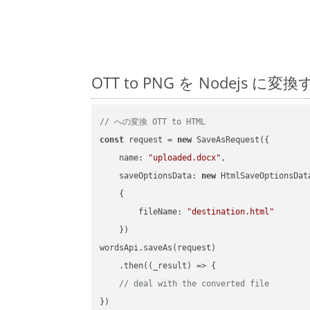
OTT to PNG を Nodej
// への変換 OTT to HTML
const
 request = 
new
 SaveAsRequest({

name
: 
"uploaded.docx"
,

saveOptionsData
: 
new
 HtmlSaveOptionsData
    {

fileName
: 
"destination.html"
    })

wordsApi.saveAs(request)

    .then(
(
_result
) =>
 {

// deal with the converted file
})
