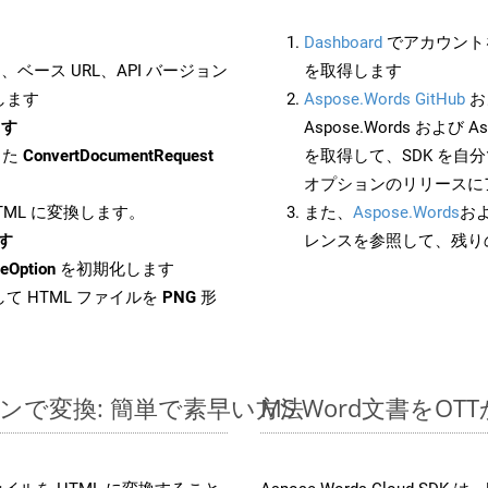
Dashboard
でアカウントを
ベース URL、API バージョン
を取得します
します
Aspose.Words GitHub
お
ます
Aspose.Words および Asp
した
ConvertDocumentRequest
を取得して、SDK を自
オプションのリリースに
HTML に変換します。
また、
Aspose.Words
お
ます
レンスを参照して、残り
eOption
を初期化します
て HTML ファイルを
PNG
形
ラインで変換: 簡単で素早い方法
MS Word文書を