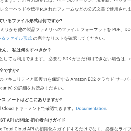
きます。これらの設定には、ページのマージン、境界線、ヘッダ
レターヘッドや標準化されたフォームなどの公式文書で使用され
ポートされているファイル形式は何ですか?
製品ファミリから他の製品ファミリへのファイル フォーマットを PDF、DOCX、
いるファイル形式
の完全なリストを確認してください。
ません。 私は何をすべきか？
cker コンテナとしても利用できます。 必要な SDK がまだ利用できない場合
安全ですか?
ビスのセキュリティと回復力を保証する Amazon EC2 クラウド サーバ
oud/security) の詳細をお読みください。
API リリース ノートはどこにありますか?
al Cloud ドキュメントで確認できます。
Documentation
.
l REST API の開始: 初心者向けガイド
e.Total Cloud API の初期化をガイドするだけでなく、必要