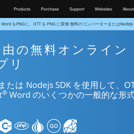
Products
Purchase
Support
Websites
About
Word をPNGに、OTT を PNG に変換 無料のコンバーターまたはNodejs 
G 経由の無料オンライン
アプリ
は Nodejs SDK を使用して、OT
®
t
Word のいくつかの一般的な形