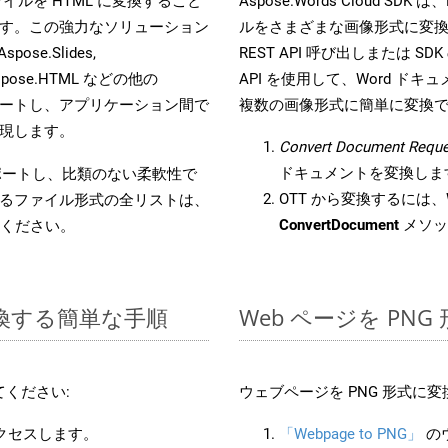
s ファイルを HTML に変換すること
Aspose.Words Cloud S
す。この強力なソリューション
ルをさまざまな画像形式に変
Aspose.Slides,
REST API 呼び出しまたは SDK
D, Aspose.HTML などの他の
API を使用して、Word ドキュメ
合をサポートし、アプリケーション間で
複数の画像形式に簡単に変換
現します。
Convert Document Reque
ドキュメントを変換しま
をサポートし、比類のない柔軟性で
OTT から変換するには、W
るファイル形式の全リストは、
ConvertDocument
メソッ
ください。
に変換する簡単な手順
Web ページを PN
ください:
ウェブページを PNG 形式に
アクセスします。
「Webpage to PNG」
の