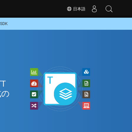
日本語
SDK
T
式の