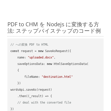
PDF to CHM を Nodejs に変換する方
法: ステップバイステップのコード例
// への変換 PDF to HTML
const
 request = 
new
 SaveAsRequest({

name
: 
"uploaded.docx"
,

saveOptionsData
: 
new
 HtmlSaveOptionsData(

    {

fileName
: 
"destination.html"
    })

wordsApi.saveAs(request)

    .then(
(
_result
) =>
 {

// deal with the converted file
})
