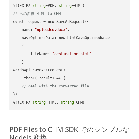
%!(EXTRA 
string
=PDF, 
string
// への変換 HTML to CHM
const
 request = 
new
 SaveAsRequest({

name
: 
"uploaded.docx"
,

saveOptionsData
: 
new
 HtmlSaveOptionsData(

    {

fileName
: 
"destination.html"
    })

wordsApi.saveAs(request)

    .then(
(
_result
) =>
 {

// deal with the converted file
})

%!(EXTRA 
string
=HTML, 
string
=CHM)
PDF Files to CHM SDK でのシンプルな
Nodejs 変換