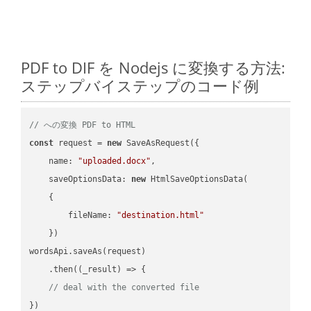
PDF to DIF を Nodejs に変換する方法:
ステップバイステップのコード例
// への変換 PDF to HTML
const
 request = 
new
 SaveAsRequest({

name
: 
"uploaded.docx"
,

saveOptionsData
: 
new
 HtmlSaveOptionsData(

    {

fileName
: 
"destination.html"
    })

wordsApi.saveAs(request)

    .then(
(
_result
) =>
 {

// deal with the converted file
})
