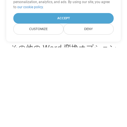
personalization, analytics, and ads. By using our site, you agree
to
our cookie policy
.
ACCEPT
CUSTOMIZE
DENY
その他の Word 変換オプション
PDF を DOC に変換
DOC:
Microsoft Word Binary Format
PDF を DOT に変換
DOT:
Microsoft Word Template Files
PDF を DOCX に変換
DOCX:
Office 2007+ Word Document