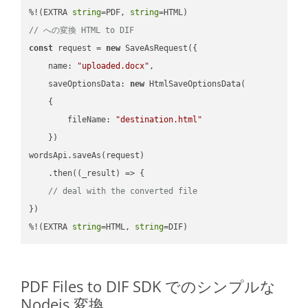
%!(EXTRA 
string
=PDF, 
string
// への変換 HTML to DIF
const
 request = 
new
 SaveAsRequest({

name
: 
"uploaded.docx"
,

saveOptionsData
: 
new
 HtmlSaveOptionsData(

    {

fileName
: 
"destination.html"
    })

wordsApi.saveAs(request)

    .then(
(
_result
) =>
 {

// deal with the converted file
})

%!(EXTRA 
string
=HTML, 
string
=DIF)
PDF Files to DIF SDK でのシンプルな
Nodejs 変換