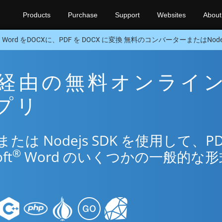
Products
Purchase
Support
Websites
About
Word をDOCXに、PDF を DOCX に変換 無料のコンバーターまたはNodej
CX 経由の無料オンライ
アプリ
は Nodejs SDK を使用して、PD
®
ft
Word のいくつかの一般的な形