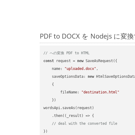
PDF to DOCX を Node
// への変換 PDF to HTML
const
 request = 
new
 SaveAsRequest({

name
: 
"uploaded.docx"
,

saveOptionsData
: 
new
 HtmlSaveOptionsData
    {

fileName
: 
"destination.html"
    })

wordsApi.saveAs(request)

    .then(
(
_result
) =>
 {

// deal with the converted file
})
