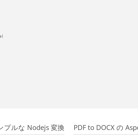
(

のシンプルな Nodejs 変換
PDF to DOCX の A