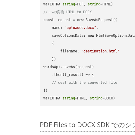
%!(EXTRA 
string
=PDF, 
string
// への変換 HTML to DOCX
const
 request = 
new
 SaveAsRequest({

name
: 
"uploaded.docx"
,

saveOptionsData
: 
new
 HtmlSaveOptionsData
    {

fileName
: 
"destination.html"
    })

wordsApi.saveAs(request)

    .then(
(
_result
) =>
 {

// deal with the converted file
})

%!(EXTRA 
string
=HTML, 
string
=DOCX)
PDF Files to DOCX SDK で