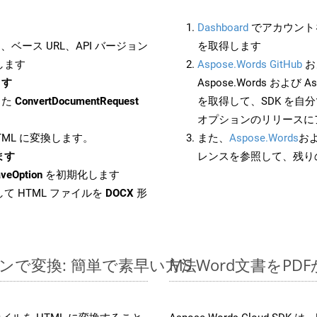
Dashboard
でアカウントを
ベース URL、API バージョン
を取得します
します
Aspose.Words GitHub
お
ます
Aspose.Words および Asp
した
ConvertDocumentRequest
を取得して、SDK を自
オプションのリリースに
HTML に変換します。
また、
Aspose.Words
お
します
レンスを参照して、残り
veOption
を初期化します
て HTML ファイルを
DOCX
形
インで変換: 簡単で素早い方法
MS Word文書を