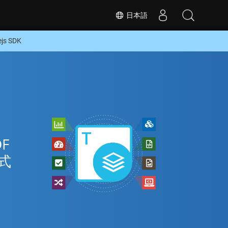
日本語
s SDK
ン
F
式