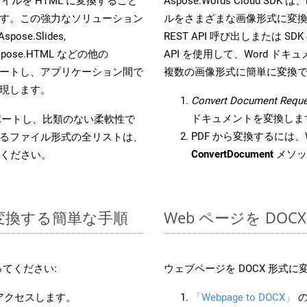
s ファイルを HTML に変換すること
Aspose.Words Cloud S
す。この強力なソリューション
ルをさまざまな画像形式に変
Aspose.Slides,
REST API 呼び出しまたは SDK
D, Aspose.HTML などの他の
API を使用して、Word ドキュメ
合をサポートし、アプリケーション間で
複数の画像形式に簡単に変換
現します。
Convert Document Reque
ドキュメントを変換しま
をサポートし、比類のない柔軟性で
PDF から変換するには、W
るファイル形式の全リストは、
ConvertDocument
メソッ
ください。
 に変換する簡単な手順
Web ページを DO
てください:
ウェブページを DOCX 形式
にアクセスします。
「Webpage to DOCX」
の