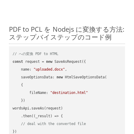
PDF to PCL を Nodejs に変換する方法:
ステップバイステップのコード例
// への変換 PDF to HTML
const
 request = 
new
 SaveAsRequest({

name
: 
"uploaded.docx"
,

saveOptionsData
: 
new
 HtmlSaveOptionsData(

    {

fileName
: 
"destination.html"
    })

wordsApi.saveAs(request)

    .then(
(
_result
) =>
 {

// deal with the converted file
})
