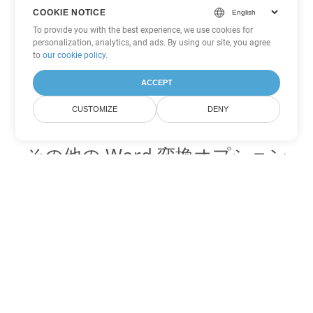
COOKIE NOTICE
To provide you with the best experience, we use cookies for
personalization, analytics, and ads. By using our site, you agree
to
our cookie policy
.
ACCEPT
CUSTOMIZE
DENY
その他の Word 変換オプション
PDF を DOC に変換
DOC:
Microsoft Word Binary Format
PDF を DOT に変換
DOT:
Microsoft Word Template Files
PDF を DOCX に変換