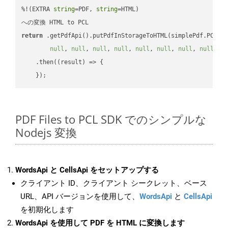
%!(EXTRA 
string
=PDF, 
string
=HTML)

return
 .getPdfApi().putPdfInStorageToHTML(simplePdf.PCL, 
null
, 
null
, 
null
, 
null
, 
null
, 
null
, 
null
, 
null
, 
n
    .then(
(
result
) =>
 {

PDF Files to PCL SDK でのシンプルな
Nodejs 変換
WordsApi と CellsApi をセットアップする
クライアント ID、クライアント シークレット、ベース
URL、API バージョンを使用して、
WordsApi
と
CellsApi
を初期化します
WordsApi を使用して PDF を HTML に変換します