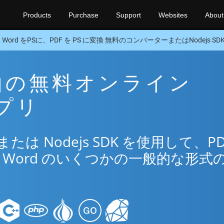
Products
Purchase
Support
Websites
About
Word をPSに、PDF を PS に変換 無料のコンバーターまたはNodejs SD
 経由の無料オンライン
アプリ
は Nodejs SDK を使用して、PD
Word のいくつかの一般的な形式