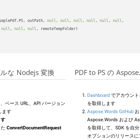
implePdf.PS, outPath, 
null
, 
null
, 
null
, 
null
, 
null
, 
null
, 

 
null
, 
null
, 
null
, remoteTempFolder)

ンプルな Nodejs 変換
PDF to PS の Asp
Dashboard
でアカウントを
ベース URL、API バージョン
を取得します
します
Aspose.Words GitHub
お
ます
Aspose.Words および Asp
した
ConvertDocumentRequest
を取得して、SDK を自
オプションのリリースに