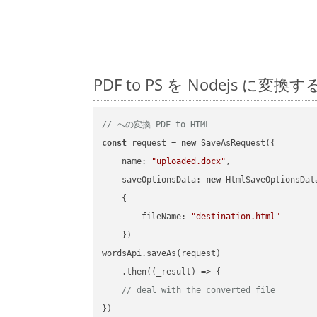
PDF to PS を Nodejs
// への変換 PDF to HTML
const
 request = 
new
 SaveAsRequest({

name
: 
"uploaded.docx"
,

saveOptionsData
: 
new
 HtmlSaveOptionsData
    {

fileName
: 
"destination.html"
    })

wordsApi.saveAs(request)

    .then(
(
_result
) =>
 {

// deal with the converted file
})
