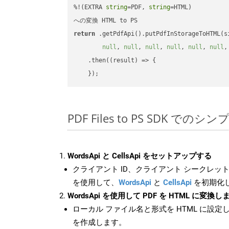
%!(EXTRA 
string
=PDF, 
string
=HTML)

return
 .getPdfApi().putPdfInStorageToHTML(s
null
, 
null
, 
null
, 
null
, 
null
, 
null
,
    .then(
(
result
) =>
 {

PDF Files to PS SDK でのシ
WordsApi と CellsApi をセットアップする
クライアント ID、クライアント シークレット、
を使用して、
WordsApi
と
CellsApi
を初期化
WordsApi を使用して PDF を HTML に変換し
ローカル ファイル名と形式を HTML に設定
を作成します。