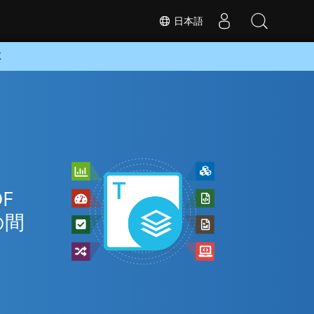
日本語
K
F
の間