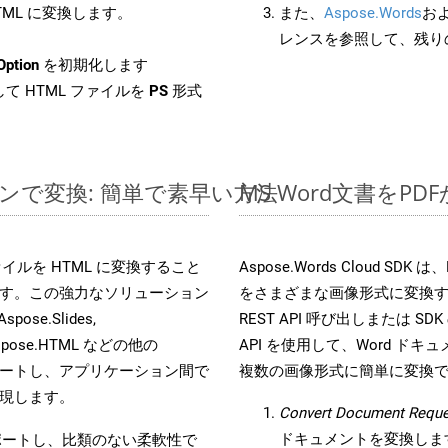
HTML に変換します。
また、
Aspose.Words
お
レンスを参照して、残り
Option
を初期化します
て HTML ファイルを
PS
形式
インで変換: 簡単で素早い方法
MS Word文書を
s ファイルを HTML に変換すること
Aspose.Words Cloud S
す。この強力なソリューション
をさまざまな画像形式に変換
Aspose.Slides,
REST API 呼び出しまたは SDK
D, Aspose.HTML などの他の
API を使用して、Word ドキュメ
合をサポートし、アプリケーション間で
複数の画像形式に簡単に変換
現します。
Convert Document Reque
ドキュメントを変換しま
をサポートし、比類のない柔軟性で