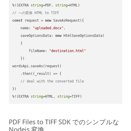
%!(EXTRA 
string
=PDF, 
string
// への変換 HTML to TIFF
const
 request = 
new
 SaveAsRequest({

name
: 
"uploaded.docx"
,

saveOptionsData
: 
new
 HtmlSaveOptionsData(

    {

fileName
: 
"destination.html"
    })

wordsApi.saveAs(request)

    .then(
(
_result
) =>
 {

// deal with the converted file
})

%!(EXTRA 
string
=HTML, 
string
=TIFF)
PDF Files to TIFF SDK でのシンプルな
Nodejs 変換