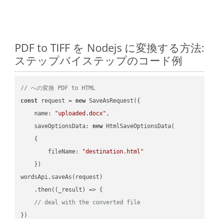
PDF to TIFF を Nodejs に変換する方法:
ステップバイステップのコード例
// への変換 PDF to HTML
const
 request = 
new
 SaveAsRequest({

name
: 
"uploaded.docx"
,

saveOptionsData
: 
new
 HtmlSaveOptionsData(

    {

fileName
: 
"destination.html"
    })

wordsApi.saveAs(request)

    .then(
(
_result
) =>
 {

// deal with the converted file
})
