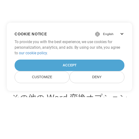
COOKIE NOTICE
To provide you with the best experience, we use cookies for
personalization, analytics, and ads. By using our site, you agree
to
our cookie policy
.
ACCEPT
CUSTOMIZE
DENY
その他の Word 変換オプション
PDF を DOC に変換
DOC:
Microsoft Word Binary Format
PDF を DOT に変換