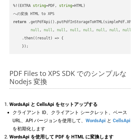
%!(EXTRA 
string
=PDF, 
string
=HTML)

return
 .getPdfApi().putPdfInStorageToHTML(simplePdf.XPS, 
null
, 
null
, 
null
, 
null
, 
null
, 
null
, 
null
, 
null
, 
n
    .then(
(
result
) =>
 {

PDF Files to XPS SDK でのシンプルな
Nodejs 変換
WordsApi と CellsApi をセットアップする
クライアント ID、クライアント シークレット、ベース
URL、API バージョンを使用して、
WordsApi
と
CellsApi
を初期化します
WordsApi を使用して PDF を HTML に変換します