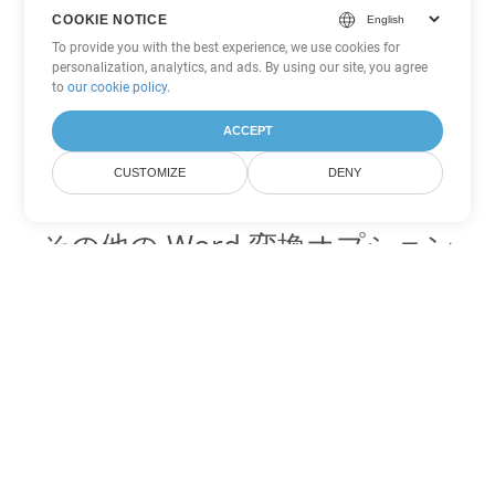
COOKIE NOTICE
To provide you with the best experience, we use cookies for
personalization, analytics, and ads. By using our site, you agree
to
our cookie policy
.
ACCEPT
CUSTOMIZE
DENY
その他の Word 変換オプション
PDF を DOC に変換
DOC:
Microsoft Word Binary Format
PDF を DOT に変換
DOT:
Microsoft Word Template Files
PDF を DOCX に変換