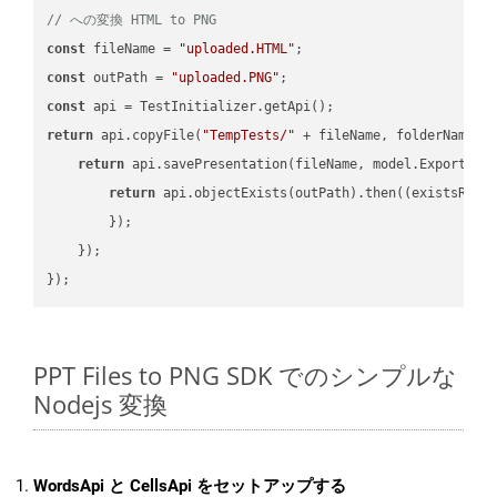
// への変換 HTML to PNG
const
 fileName = 
"uploaded.HTML"
const
 outPath = 
"uploaded.PNG"
const
return
 api.copyFile(
"TempTests/"
 + fileName, folderName +
return
 api.savePresentation(fileName, model.ExportFor
return
 api.objectExists(outPath).then(
(
existsResu
        });

    });

PPT Files to PNG SDK でのシンプルな
Nodejs 変換
WordsApi と CellsApi をセットアップする