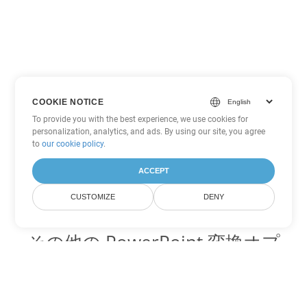
COOKIE NOTICE
To provide you with the best experience, we use cookies for
personalization, analytics, and ads. By using our site, you agree
to
our cookie policy
.
ACCEPT
CUSTOMIZE
DENY
その他の PowerPoint 変換オプ
ション
PPT を DOC に変換