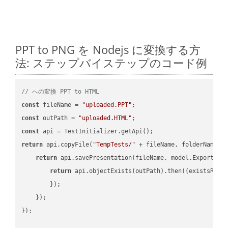
PPT to PNG を Nodejs に変換する方
法: ステップバイステップのコード例
// への変換 PPT to HTML
const
 fileName = 
"uploaded.PPT"
const
 outPath = 
"uploaded.HTML"
const
return
 api.copyFile(
"TempTests/"
 + fileName, folderName +
return
 api.savePresentation(fileName, model.ExportFor
return
 api.objectExists(outPath).then(
(
existsResu
        });

    });

});
