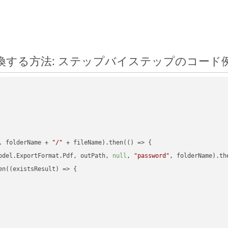
ejs に変換する方法: ステップバイステップのコード
, folderName + 
"/"
 + fileName).then(
() =>
 {

odel.ExportFormat.Pdf, outPath, 
null
, 
"password"
, folderName).th
en(
(
existsResult
) =>
 {
