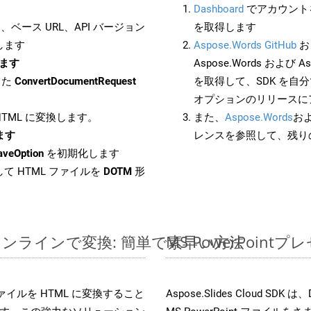
Dashboard
でアカウントを
ベース URL、API バージョン
を取得します
します
Aspose.Words GitHub
お
します
Aspose.Words および Asp
した
ConvertDocumentRequest
を取得して、SDK を自
オプションのリリースに
 HTML に変換します。
また、
Aspose.Words
お
します
レンスを参照して、残り
aveOption
を初期化します
て HTML ファイルを
DOTM
形
イルをオンラインで変換: 簡単で素早い方法
MS PowerPoi
es ファイルを HTML に変換すること
Aspose.Slides Cloud