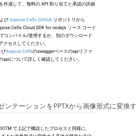
作成して、無料の API 割り当てと承認の詳細
よび
Aspose.Cells GitHub
リポジトリから
ose.Cells Cloud SDK for nodejs ソース コード
分でコンパイル/使用するか、別のダウンロード
アクセスしてください。
よび
Aspose.Cells
のswaggerベースのapiリファ
のapiについて詳しく確認してください。
ntプレゼンテーションをPPTXから画像形式に変
 SDK は、DOTM で上記で概説したプロセスと同様に、