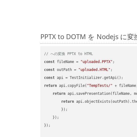
PPTX to DOTM を Nod
// への変換 PPTX to HTML
const
 fileName = 
"uploaded.PPTX"
const
 outPath = 
"uploaded.HTML"
const
return
 api.copyFile(
"TempTests/"
 + fileName
return
 api.savePresentation(fileName, m
return
 api.objectExists(outPath).th
        });

    });

});
