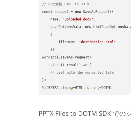
// への変換 HTML to DOTM
const
 request = 
new
 SaveAsRequest({

name
: 
"uploaded.docx"
,

saveOptionsData
: 
new
 HtmlSaveOptionsData
    {

fileName
: 
"destination.html"
    })

wordsApi.saveAs(request)

    .then(
(
_result
) =>
 {

// deal with the converted file
})

%!(EXTRA 
string
=HTML, 
string
=DOTM)
PPTX Files to DOTM SDK 