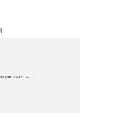
例
en(
(
putResult
) =>
 {
