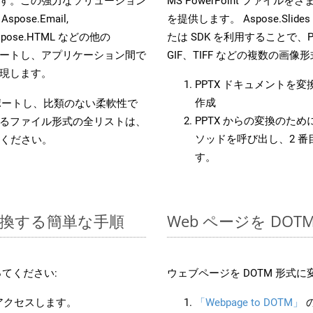
す。この強力なソリューション
MS PowerPoint ファ
 Aspose.Email,
を提供します。 Aspose.Slides
D, Aspose.HTML などの他の
たは SDK を利用することで、Pow
合をサポートし、アプリケーション間で
GIF、TIFF などの複数の画
現します。
PPTX ドキュメントを
作成
をサポートし、比類のない柔軟性で
PPTX からの変換のために 
るファイル形式の全リストは、
ソッドを呼び出し、2 
ください。
す。
に変換する簡単な手順
Web ページを DO
てください:
ウェブページを DOTM 形式
にアクセスします。
「Webpage to DOTM」