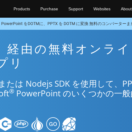
Products
Purchase
Support
Websites
About
PowerPoint をDOTMに、PPTX を DOTM に変換 無料のコンバーターまたは
OTM 経由の無料オンラ
アプリ
 Nodejs SDK を使用して、PP
®
ft
PowerPoint のいくつかの一
。