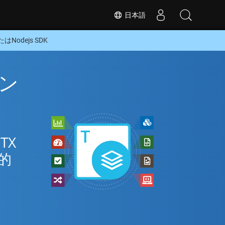
日本語
Nodejs SDK
イン
TX
般的