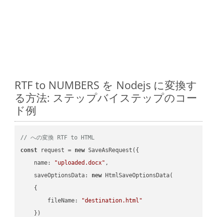
RTF to NUMBERS を Nodejs に変換す
る方法: ステップバイステップのコー
ド例
// への変換 RTF to HTML
const
 request = 
new
 SaveAsRequest({

name
: 
"uploaded.docx"
,

saveOptionsData
: 
new
 HtmlSaveOptionsData(

    {

fileName
: 
"destination.html"
    })
