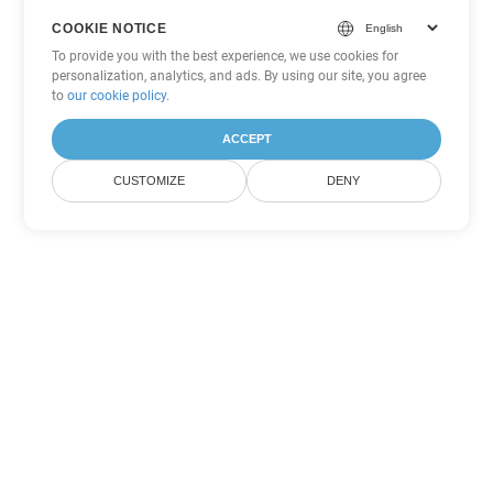
COOKIE NOTICE
To provide you with the best experience, we use cookies for
personalization, analytics, and ads. By using our site, you agree
to
our cookie policy
.
ACCEPT
CUSTOMIZE
DENY
その他の Word 変換オプション
RTF を DOC に変換
DOC:
Microsoft Word Binary Format
RTF を DOT に変換
DOT:
Microsoft Word Template Files