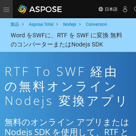
日本語
Toggle navigation
製品
Aspose.Total
Nodejs
Conversion
Word をSWFに、RTF を SWF に変換 無料
のコンバーターまたはNodejs SDK
RTF To SWF 経由
の無料オンライン
Nodejs 変換アプリ
無料のオンライン アプリまたは
Nodejs SDK を使用して、RTF と