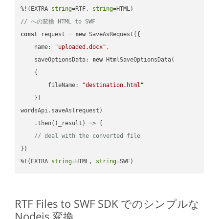
%!(EXTRA 
string
=RTF, 
string
// への変換 HTML to SWF
const
 request = 
new
 SaveAsRequest({

name
: 
"uploaded.docx"
,

saveOptionsData
: 
new
 HtmlSaveOptionsData(

    {

fileName
: 
"destination.html"
    })

wordsApi.saveAs(request)

    .then(
(
_result
) =>
 {

// deal with the converted file
})

%!(EXTRA 
string
=HTML, 
string
=SWF)
RTF Files to SWF SDK でのシンプルな
Nodejs 変換