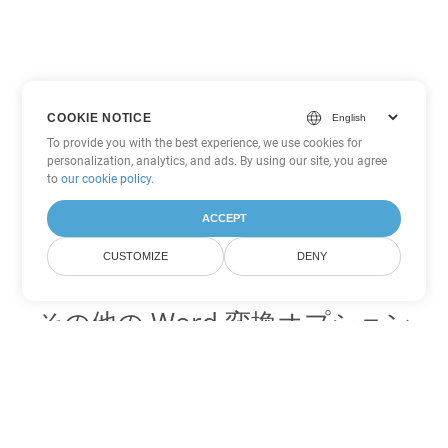
COOKIE NOTICE
To provide you with the best experience, we use cookies for
personalization, analytics, and ads. By using our site, you agree
to
our cookie policy
.
ACCEPT
CUSTOMIZE
DENY
その他の Word 変換オプション
RTF を DOC に変換
DOC:
Microsoft Word Binary Format