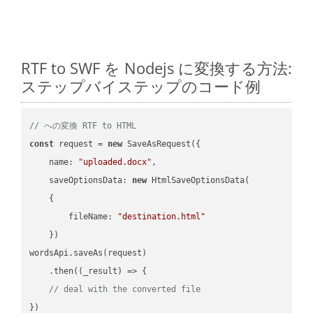
RTF to SWF を Nodejs に変換する方法:
ステップバイステップのコード例
// への変換 RTF to HTML
const
 request = 
new
 SaveAsRequest({

name
: 
"uploaded.docx"
,

saveOptionsData
: 
new
 HtmlSaveOptionsData(

    {

fileName
: 
"destination.html"
    })

wordsApi.saveAs(request)

    .then(
(
_result
) =>
 {

// deal with the converted file
})
