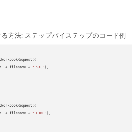
s に変換する方法: ステップバイステップのコード例
WorkbookRequest({

h  + filename + 
".SXC"
),

WorkbookRequest({

h  + filename + 
".HTML"
),
