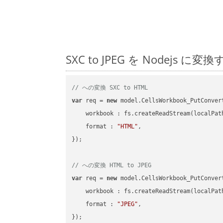
SXC to JPEG を Nodej
// への変換 SXC to HTML
var
 req = 
new
 model.CellsWorkbook_PutConvert
workbook
 : fs.createReadStream(localPat
format
 : 
"HTML"
,

});

// への変換 HTML to JPEG
var
 req = 
new
 model.CellsWorkbook_PutConvert
workbook
 : fs.createReadStream(localPat
format
 : 
"JPEG"
,
