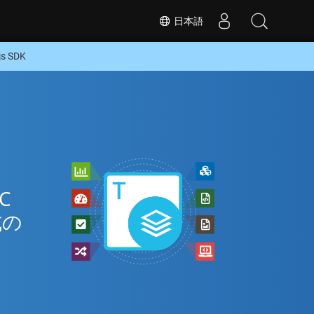
日本語
 SDK
C
式の