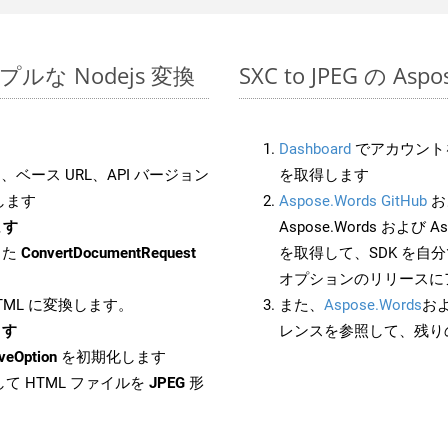
シンプルな Nodejs 変換
SXC to JPEG の A
Dashboard
でアカウントを
ベース URL、API バージョン
を取得します
します
Aspose.Words GitHub
お
ます
Aspose.Words および Asp
した
ConvertDocumentRequest
を取得して、SDK を自
オプションのリリースに
HTML に変換します。
また、
Aspose.Words
お
ます
レンスを参照して、残り
veOption
を初期化します
て HTML ファイルを
JPEG
形