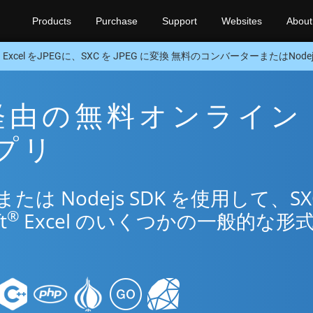
Products
Purchase
Support
Websites
About
Excel をJPEGに、SXC を JPEG に変換 無料のコンバーターまたはNodejs
EG 経由の無料オンライン
アプリ
は Nodejs SDK を使用して、SX
®
t
Excel のいくつかの一般的な形