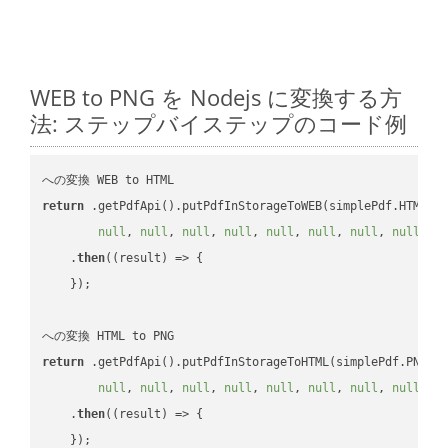
WEB to PNG を Nodejs に変換する方
法: ステップバイステップのコード例
return
 .getPdfApi().putPdfInStorageToWEB(simplePdf.HTML, 
null
, 
null
, 
null
, 
null
, 
null
, 
null
, 
null
, 
null
, 
n
    .
then
(
(result)
 =>
 {

    });

return
 .getPdfApi().putPdfInStorageToHTML(simplePdf.PNG, 
null
, 
null
, 
null
, 
null
, 
null
, 
null
, 
null
, 
null
, 
n
    .
then
(
(result)
 =>
 {
