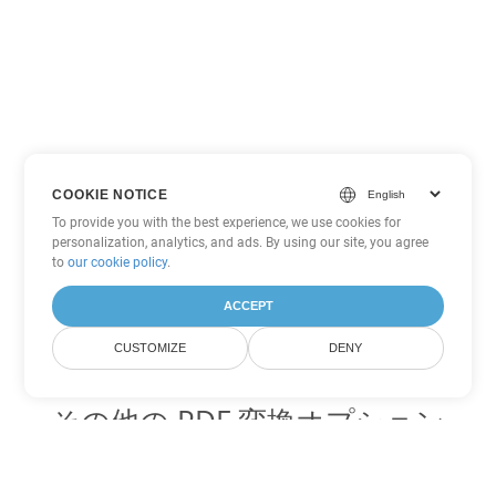
COOKIE NOTICE
To provide you with the best experience, we use cookies for
personalization, analytics, and ads. By using our site, you agree
to
our cookie policy
.
ACCEPT
CUSTOMIZE
DENY
その他の PDF 変換オプション
WEB を DOC に変換