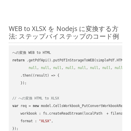
WEB to XLSX を Nodejs に変換する方
法: ステップバイステップのコード例
return
 .getPdfApi().putPdfInStorageToWEB(simplePdf.HTML, 
null
, 
null
, 
null
, 
null
, 
null
, 
null
, 
null
, 
null
, 
n
    .then(
(
result
) =>
 {

    });

// への変換 HTML to XLSX
var
 req = 
new
 model.CellsWorkbook_PutConvertWorkbookReques
workbook
 : fs.createReadStream(localPath  + filename 
format
 : 
"XLSX"
,
