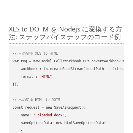
XLS to DOTM を Nodejs に変換する方
法: ステップバイステップのコード例
// への変換 XLS to HTML
var
 req = 
new
 model.CellsWorkbook_PutConvertWorkbookReques
workbook
 : fs.createReadStream(localPath  + filename 
format
 : 
"HTML"
,

});

// への変換 HTML to DOTM
const
 request = 
new
 SaveAsRequest({

name
: 
"uploaded.docx"
,

saveOptionsData
: 
new
 HtmlSaveOptionsData(

    {
