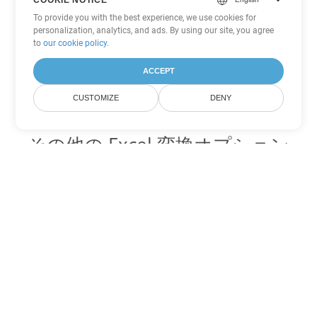
To provide you with the best experience, we use cookies for
personalization, analytics, and ads. By using our site, you agree
to
our cookie policy
.
ACCEPT
CUSTOMIZE
DENY
その他の Excel 変換オプション
XLS を DOC に変換
DOC:
Microsoft Word Binary Format
XLS を DOT に変換
DOT:
Microsoft Word Template Files
XLS を DOCX に変換
DOCX:
Office 2007+ Word Document