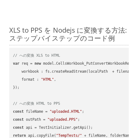
XLS to PPS を Nodejs に変換する方法:
ステップバイステップのコード例
// への変換 XLS to HTML
var
 req = 
new
 model.CellsWorkbook_PutConvertWorkbookReques
workbook
 : fs.createReadStream(localPath  + filename 
format
 : 
"HTML"
,

});

// への変換 HTML to PPS
const
 fileName = 
"uploaded.HTML"
const
 outPath = 
"uploaded.PPS"
const
return
 api.copyFile(
"TempTests/"
 + fileName, folderName +