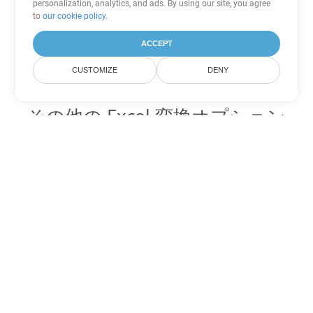
personalization, analytics, and ads. By using our site, you agree
to
our cookie policy
.
ACCEPT
CUSTOMIZE
DENY
その他の Excel 変換オプション
XLSX を DOC に変換
DOC:
Microsoft Word Binary Format
XLSX を DOT に変換
DOT:
Microsoft Word Template Files
XLSX を DOCX に変換
DOCX:
Office 2007+ Word Document