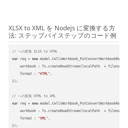
XLSX to XML を Nodejs に変換する方
法: ステップバイステップのコード例
// への変換 XLSX to HTML
var
 req = 
new
 model.CellsWorkbook_PutConvertWorkbookReques
workbook
 : fs.createReadStream(localPath  + filename 
format
 : 
"HTML"
,

});

// への変換 HTML to XML
var
 req = 
new
 model.CellsWorkbook_PutConvertWorkbookReques
workbook
 : fs.createReadStream(localPath  + filename 
format
 : 
"XML"
,
