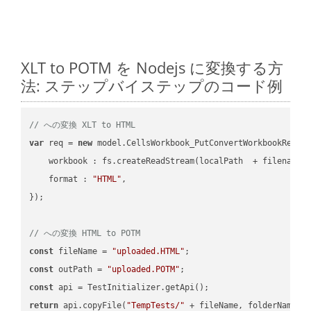
XLT to POTM を Nodejs に変換する方
法: ステップバイステップのコード例
// への変換 XLT to HTML
var
 req = 
new
 model.CellsWorkbook_PutConvertWorkbookReques
workbook
 : fs.createReadStream(localPath  + filename 
format
 : 
"HTML"
,

});

// への変換 HTML to POTM
const
 fileName = 
"uploaded.HTML"
const
 outPath = 
"uploaded.POTM"
const
return
 api.copyFile(
"TempTests/"
 + fileName, folderName +