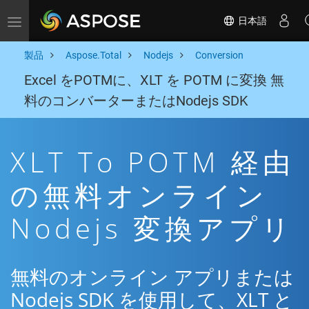
日本語
Toggle navigation
製品
Aspose.Total
Nodejs
Conversion
Excel をPOTMに、XLT を POTM に変換 無
料のコンバーターまたはNodejs SDK
XLT To POTM 経由
の無料オンライン
Nodejs 変換アプリ
無料のオンライン アプリまたは
Nodejs SDK を使用して、XLT と