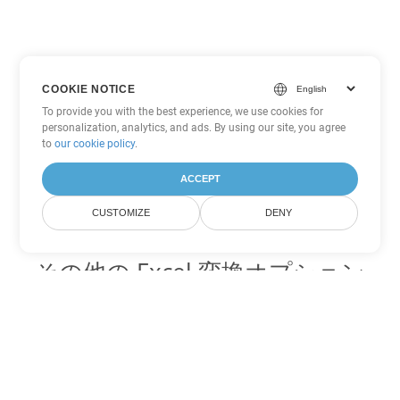
COOKIE NOTICE
To provide you with the best experience, we use cookies for
personalization, analytics, and ads. By using our site, you agree
to
our cookie policy
.
ACCEPT
CUSTOMIZE
DENY
その他の Excel 変換オプション
XLT を DOC に変換
DOC:
Microsoft Word Binary Format
XLT を DOT に変換