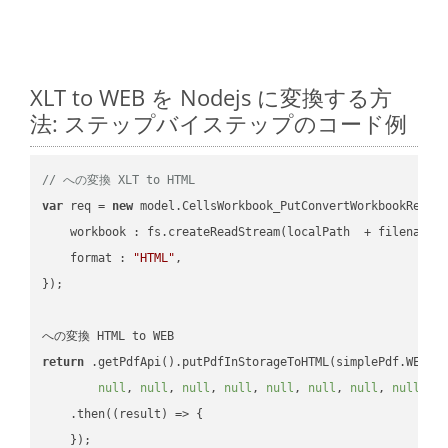
XLT to WEB を Nodejs に変換する方
法: ステップバイステップのコード例
// への変換 XLT to HTML
var
 req = 
new
 model.CellsWorkbook_PutConvertWorkbookReques
workbook
 : fs.createReadStream(localPath  + filename 
format
 : 
"HTML"
,

});

return
 .getPdfApi().putPdfInStorageToHTML(simplePdf.WEB, 
null
, 
null
, 
null
, 
null
, 
null
, 
null
, 
null
, 
null
, 
n
    .then(
(
result
) =>
 {
