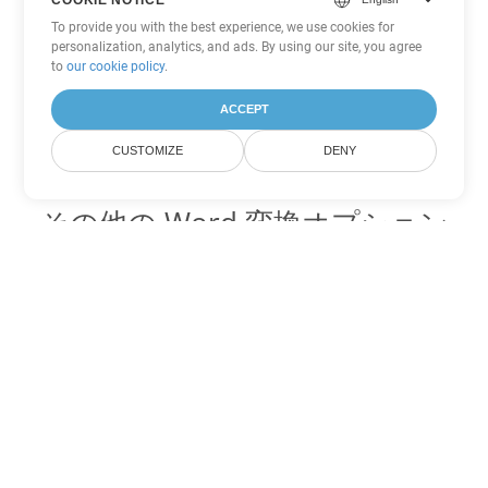
To provide you with the best experience, we use cookies for
personalization, analytics, and ads. By using our site, you agree
to
our cookie policy
.
ACCEPT
CUSTOMIZE
DENY
その他の Word 変換オプション
CHM を DOC に変換
DOC:
Microsoft Word Binary Format
CHM を DOT に変換
DOT:
Microsoft Word Template Files
CHM を DOCX に変換
DOCX:
Office 2007+ Word Document