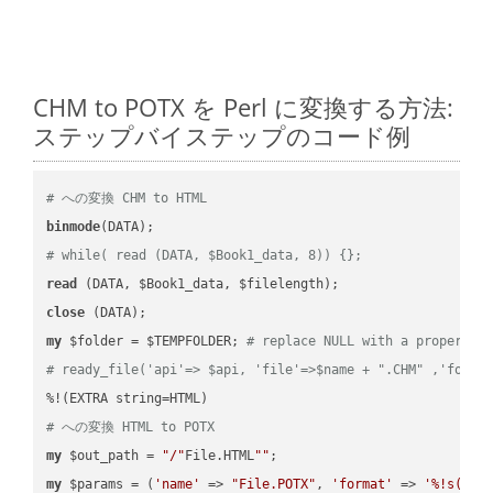
CHM to POTX を Perl に変換する方法:
ステップバイステップのコード例
# への変換 CHM to HTML
binmode
# while( read (DATA, $Book1_data, 8)) {};
read
close
my
 $folder = $TEMPFOLDER; 
# replace NULL with a proper va
# ready_file('api'=> $api, 'file'=>$name + ".CHM" ,'folde
# への変換 HTML to POTX
my
 $out_path = 
"/"
File.HTML
""
my
 $params = (
'name'
 => 
"File.POTX"
, 
'format'
 => 
'%!s(MIS