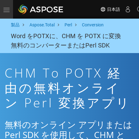
日本語
Toggle navigation
製品
Aspose.Total
Perl
Conversion
Word をPOTXに、CHM を POTX に変換
無料のコンバーターまたはPerl SDK
CHM To POTX 経
由の無料オンライ
ン Perl 変換アプリ
無料のオンライン アプリまたは
Perl SDK を使用して、CHM と