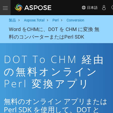
日本語
Toggle navigation
製品
Aspose.Total
Perl
Conversion
Word をCHMに、DOT を CHM に変換 無
料のコンバーターまたはPerl SDK
DOT To CHM 経由
の無料オンライン
Perl 変換アプリ
無料のオンライン アプリまたは
Perl SDK を使用して、DOT と