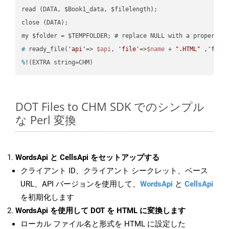
read (DATA, $Book1_data, $filelength);

close (DATA);    

#
 ready_file(
'api'
=> 
$api
, 
'file'
=>
$name
 + 
".HTML"
 ,
'fold
%
!(EXTRA string=CHM)
DOT Files to CHM SDK でのシンプル
な Perl 変換
WordsApi と CellsApi をセットアップする
クライアント ID、クライアント シークレット、ベース
URL、API バージョンを使用して、
WordsApi
と
CellsApi
を初期化します
WordsApi を使用して DOT を HTML に変換します
ローカル ファイル名と形式を HTML に設定した