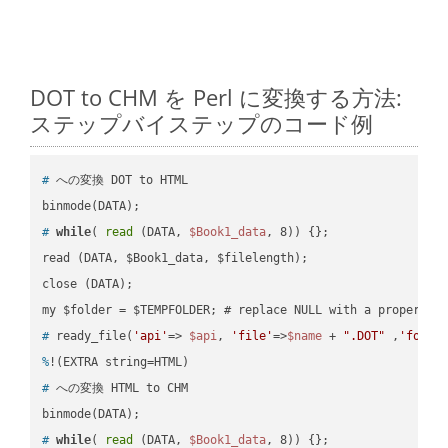
DOT to CHM を Perl に変換する方法:
ステップバイステップのコード例
#
 への変換 DOT to HTML
#
while
( 
read
 (DATA, 
$Book1_data
, 8)) {};
read (DATA, $Book1_data, $filelength);

close (DATA);    

#
 ready_file(
'api'
=> 
$api
, 
'file'
=>
$name
 + 
".DOT"
 ,
'folde
%
!(EXTRA string=HTML)
#
 への変換 HTML to CHM
#
while
( 
read
 (DATA, 
$Book1_data
, 8)) {};